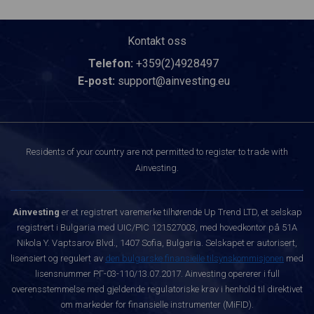
Kontakt oss
Telefon:
+359(2)4928497
E-post:
support@ainvesting.eu
Residents of your country are not permitted to register to trade with
Ainvesting.
Ainvesting
er et registrert varemerke tilhørende Up Trend LTD, et selskap
registrert i Bulgaria med UIC/PIC 121527003, med hovedkontor på 51A
Nikola Y. Vaptsarov Blvd., 1407 Sofia, Bulgaria. Selskapet er autorisert,
lisensiert og regulert av
den bulgarske finansielle tilsynskommisjonen
med
lisensnummer РГ-03-110/13.07.2017. Ainvesting opererer i full
overensstemmelse med gjeldende regulatoriske krav i henhold til direktivet
om markeder for finansielle instrumenter (MiFID).