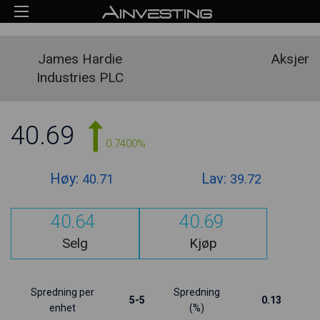
James Hardie
Aksjer
Industries PLC
40.69
0.7400%
Høy:
Lav:
40.71
39.72
40.64
40.69
Selg
Kjøp
Spredning per
Spredning
5-5
0.13
enhet
(%)