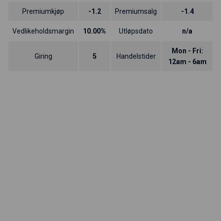
Premiumkjøp
-1.2
Premiumsalg
-1.4
Vedlikeholdsmargin
10.00%
Utløpsdato
n/a
Mon - Fri:
Giring
5
Handelstider
12am - 6am