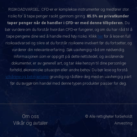
RISIKOADVARSEL: CFD-er er komplekse instrumenter og medfører stor
risiko for å tape penger raskt gjennom giring.
85.5% av privatkunder
taper penger når de handler i CFD-er med denne tilbyderen.
Du
bør vurdere om du forstår hvordan CFD-er fungerer, og om du har råd til å
tape pengene dine ved å handle med høy risiko. Klikk
her
for å lese en full
risikoadvarsel og sikre at du forstår risikoene involvert før du fortsetter, og
vurderer din relevante erfaring. Søk uavhengig råd om nødvendig.
Informasjonen som er oppgitt på dette nettstedet, og avslørende
dokumenter, er av generell art, og tar ikke hensyn til dine personlige
forhold, økonomiske situasjon eller andre behov. Du bør lese og forstå
vilkårene og betingelsene
grundig og rådføre deg med en uavhengig part
før du avgjør om handel med denne typen produkter passer for deg.
Om oss
© Alle rettigheter forbeholdt
Vilkår og avtaler
Ainvesting