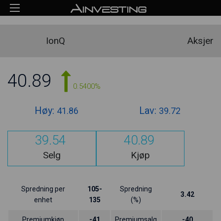
IonQ
Aksjer
40.89
0.5400%
Høy:
Lav:
41.86
39.72
39.54
40.89
Selg
Kjøp
Spredning per
105-
Spredning
3.42
enhet
135
(%)
Premiumkjøp
-41
Premiumsalg
-40