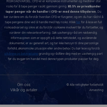
RISIKOADVARSEL: CFD-er er komplekse instrumenter og medfører stor
risiko for å tape penger raskt gjennom giring.
85.5% av privatkunder
taper penger når de handler i CFD-er med denne tilbyderen.
Du
bør vurdere om du forstår hvordan CFD-er fungerer, og om du har råd til å
tape pengene dine ved å handle med høy risiko. Klikk
her
for å lese en full
risikoadvarsel og sikre at du forstår risikoene involvert før du fortsetter, og
vurderer din relevante erfaring. Søk uavhengig råd om nødvendig.
Informasjonen som er oppgitt på dette nettstedet, og avslørende
dokumenter, er av generell art, og tar ikke hensyn til dine personlige
forhold, økonomiske situasjon eller andre behov. Du bør lese og forstå
vilkårene og betingelsene
grundig og rådføre deg med en uavhengig part
før du avgjør om handel med denne typen produkter passer for deg.
Om oss
© Alle rettigheter forbeholdt
Vilkår og avtaler
Ainvesting