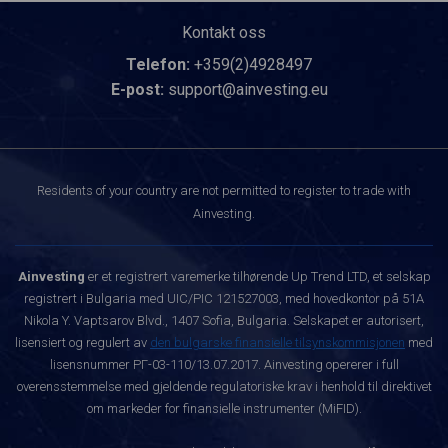
Kontakt oss
Telefon:
+359(2)4928497
E-post:
support@ainvesting.eu
Residents of your country are not permitted to register to trade with
Ainvesting.
Ainvesting
er et registrert varemerke tilhørende Up Trend LTD, et selskap
registrert i Bulgaria med UIC/PIC 121527003, med hovedkontor på 51A
Nikola Y. Vaptsarov Blvd., 1407 Sofia, Bulgaria. Selskapet er autorisert,
lisensiert og regulert av
den bulgarske finansielle tilsynskommisjonen
med
lisensnummer РГ-03-110/13.07.2017. Ainvesting opererer i full
overensstemmelse med gjeldende regulatoriske krav i henhold til direktivet
om markeder for finansielle instrumenter (MiFID).