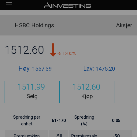
HSBC Holdings
Aksjer
1512.60
-5.1200%
Høy:
Lav:
1557.39
1475.20
1511.99
1512.60
Selg
Kjøp
Spredning per
Spredning
61-170
0.05
enhet
(%)
Premiumkjøp
-50
Premiumsalg
-50