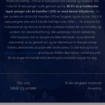
RISIKOADVARSEL: CFD-er er komplekse instrumenter og medfører stor
risiko for å tape penger raskt gjennom giring.
85.5% av privatkunder
taper penger når de handler i CFD-er med denne tilbyderen.
Du
bør vurdere om du forstår hvordan CFD-er fungerer, og om du har råd til å
tape pengene dine ved å handle med høy risiko. Klikk
her
for å lese en full
risikoadvarsel og sikre at du forstår risikoene involvert før du fortsetter, og
vurderer din relevante erfaring. Søk uavhengig råd om nødvendig.
Informasjonen som er oppgitt på dette nettstedet, og avslørende
dokumenter, er av generell art, og tar ikke hensyn til dine personlige
forhold, økonomiske situasjon eller andre behov. Du bør lese og forstå
vilkårene og betingelsene
grundig og rådføre deg med en uavhengig part
før du avgjør om handel med denne typen produkter passer for deg.
Om oss
© Alle rettigheter forbeholdt
Vilkår og avtaler
Ainvesting