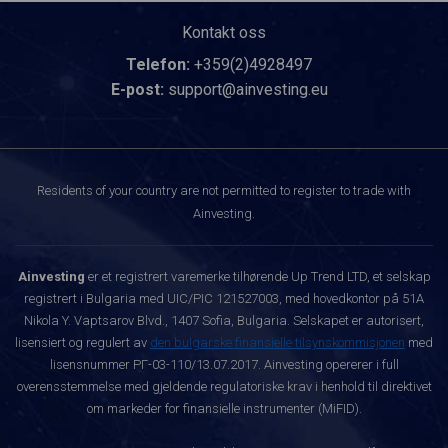
Kontakt oss
Telefon:
+359(2)4928497
E-post:
support@ainvesting.eu
Residents of your country are not permitted to register to trade with
Ainvesting.
Ainvesting
er et registrert varemerke tilhørende Up Trend LTD, et selskap
registrert i Bulgaria med UIC/PIC 121527003, med hovedkontor på 51A
Nikola Y. Vaptsarov Blvd., 1407 Sofia, Bulgaria. Selskapet er autorisert,
lisensiert og regulert av
den bulgarske finansielle tilsynskommisjonen
med
lisensnummer РГ-03-110/13.07.2017. Ainvesting opererer i full
overensstemmelse med gjeldende regulatoriske krav i henhold til direktivet
om markeder for finansielle instrumenter (MiFID).