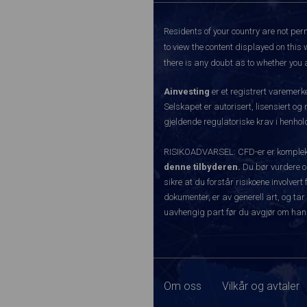
Residents of your country are not perm
to view the content displayed on this 
there is any doubt as to whether you a
Ainvesting
er et registrert varemer
Selskapet er autorisert, lisensiert og
gjeldende regulatoriske krav i henhold
RISIKOADVARSEL: CFD-er er komplekse
denne tilbyderen.
Du bør vurdere o
sikre at du forstår risikoene involve
dokumenter, er av generell art, og tar
uavhengig part før du avgjør om han
Om oss
Vilkår og avtaler