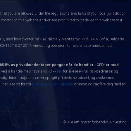
that you are allowed under the regulations and laws of your local jurisdiction
content on this website and/or are prohibited to trade via this website or if
003, med hovedkontor på 51A Nikola Y. Vaptsarov Blvd., 1407 Sofia, Bulgaria.
-110/13.07.2017. Ainvesting opererer i full overensstemmelse med
85.5% av privatkunder taper penger når de handler i CFD-er med
ved å handle med høy risiko. Klikk
her
for å lese en full risikoadvarsel og
vendig. Informasjonen som er oppgitt på dette nettstedet, og avslørende
Du bør lese og forstå
vilkårene og betingelsene
grundig og rådføre deg med en
© Alle rettigheter forbeholdt Ainvesting