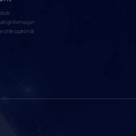
dliste
adinginformasjon
te stilte spørsmål