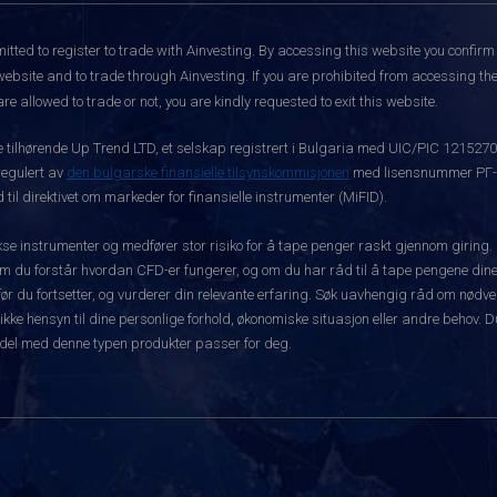
itted to register to trade with Ainvesting.
By accessing this website you confirm 
website and to trade through Ainvesting. If you are prohibited from accessing the 
re allowed to trade or not, you are kindly requested to exit this website.
ke tilhørende Up Trend LTD, et selskap registrert i Bulgaria med UIC/PIC 121527
 regulert av
den bulgarske finansielle tilsynskommisjonen
med lisensnummer РГ-03
 til direktivet om markeder for finansielle instrumenter (MiFID).
 instrumenter og medfører stor risiko for å tape penger raskt gjennom giring.
m du forstår hvordan CFD-er fungerer, og om du har råd til å tape pengene dine 
rt før du fortsetter, og vurderer din relevante erfaring. Søk uavhengig råd om nød
 ikke hensyn til dine personlige forhold, økonomiske situasjon eller andre behov. 
del med denne typen produkter passer for deg.