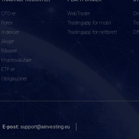
CFD-er
WebTrader
Or
Forex
Tradingapp for mobil
Tr
Indekser
Tradingapp for nettbrett
Of
Aksjer
Råvarer
Kryptovalutaer
ETF-er
Obligasjoner
E-post:
support@ainvesting.eu