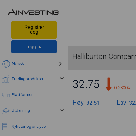
Registrer
deg
Logg på
Halliburton Compan
Norsk
Tradingprodukter
32.75
-0.2800%
Plattformer
Høy:
Lav:
32.51
32
Utdanning
Nyheter og analyser