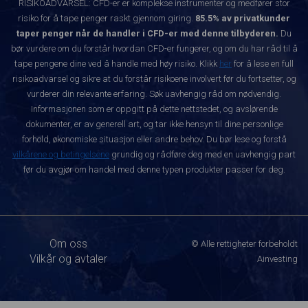
RISIKOADVARSEL: CFD-er er komplekse instrumenter og medfører stor
risiko for å tape penger raskt gjennom giring.
85.5% av privatkunder
taper penger når de handler i CFD-er med denne tilbyderen.
Du
bør vurdere om du forstår hvordan CFD-er fungerer, og om du har råd til å
tape pengene dine ved å handle med høy risiko. Klikk
her
for å lese en full
risikoadvarsel og sikre at du forstår risikoene involvert før du fortsetter, og
vurderer din relevante erfaring. Søk uavhengig råd om nødvendig.
Informasjonen som er oppgitt på dette nettstedet, og avslørende
dokumenter, er av generell art, og tar ikke hensyn til dine personlige
forhold, økonomiske situasjon eller andre behov. Du bør lese og forstå
vilkårene og betingelsene
grundig og rådføre deg med en uavhengig part
før du avgjør om handel med denne typen produkter passer for deg.
Om oss
© Alle rettigheter forbeholdt
Vilkår og avtaler
Ainvesting