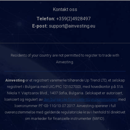
Kontakt oss
Telefon:
+359(2)4928497
E-post:
support@ainvesting.eu
Residents of your country are not permitted to register to trade with
Ainvesting.
Ainvesting
er et registrert varemerke tilhørende Up Trend LTD, et selskap
registrert i Bulgaria med UIC/PIC 121527003, med hovedkontor på 51A
Nikola Y. Vaptsarov Blvd., 1407 Sofia, Bulgaria. Selskapet er autorisert,
lisensiert og regulert av
den bulgarske finansielle tilsynskommisjonen
med
lisensnummer РГ-03-110/13.07.2017. Ainvesting opererer i full
overensstemmelse med gjeldende regulatoriske krav i henhold til direktivet
om markeder for finansielle instrumenter (MiFID).