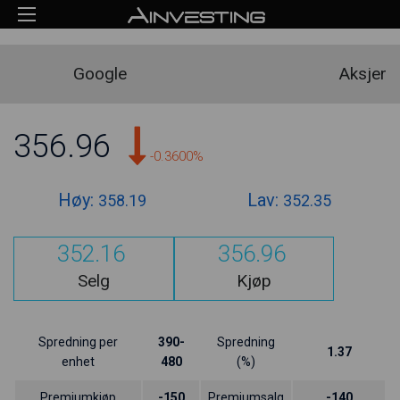
Google
Aksjer
356.96
-0.3600%
Høy:
Lav:
358.19
352.35
352.16
356.96
Selg
Kjøp
Spredning per
390-
Spredning
1.37
enhet
480
(%)
Premiumkjøp
-150
Premiumsalg
-140