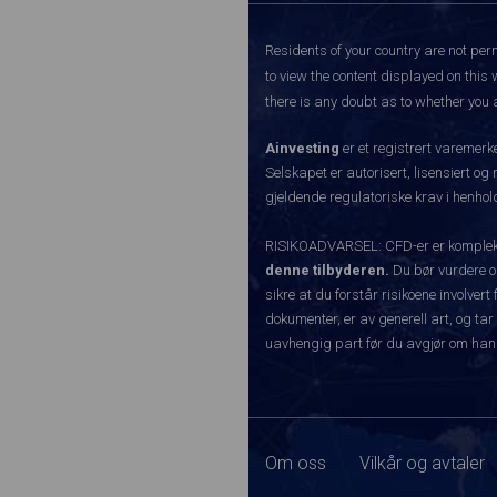
Residents of your country are not perm
to view the content displayed on this 
there is any doubt as to whether you a
Ainvesting
er et registrert varemer
Selskapet er autorisert, lisensiert og
gjeldende regulatoriske krav i henhold
RISIKOADVARSEL: CFD-er er komplekse
denne tilbyderen.
Du bør vurdere o
sikre at du forstår risikoene involve
dokumenter, er av generell art, og tar
uavhengig part før du avgjør om han
Om oss
Vilkår og avtaler