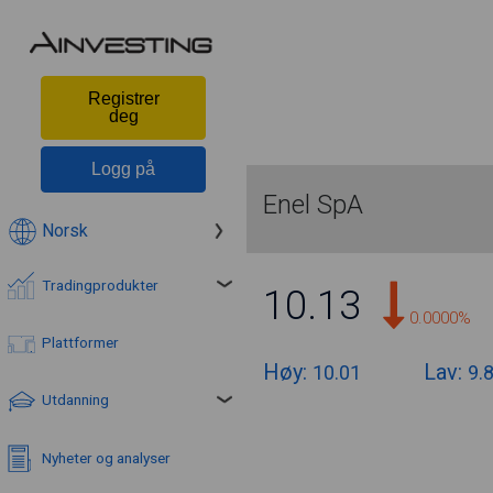
Registrer
deg
Logg på
Enel SpA
Norsk
Tradingprodukter
10.13
0.0000%
Plattformer
Høy:
Lav:
10.01
9.
Utdanning
Nyheter og analyser