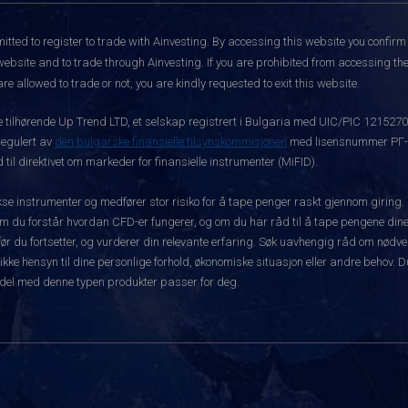
itted to register to trade with Ainvesting.
By accessing this website you confirm 
website and to trade through Ainvesting. If you are prohibited from accessing the 
re allowed to trade or not, you are kindly requested to exit this website.
ke tilhørende Up Trend LTD, et selskap registrert i Bulgaria med UIC/PIC 121527
 regulert av
den bulgarske finansielle tilsynskommisjonen
med lisensnummer РГ-03
 til direktivet om markeder for finansielle instrumenter (MiFID).
 instrumenter og medfører stor risiko for å tape penger raskt gjennom giring.
m du forstår hvordan CFD-er fungerer, og om du har råd til å tape pengene dine 
rt før du fortsetter, og vurderer din relevante erfaring. Søk uavhengig råd om nød
 ikke hensyn til dine personlige forhold, økonomiske situasjon eller andre behov. 
del med denne typen produkter passer for deg.