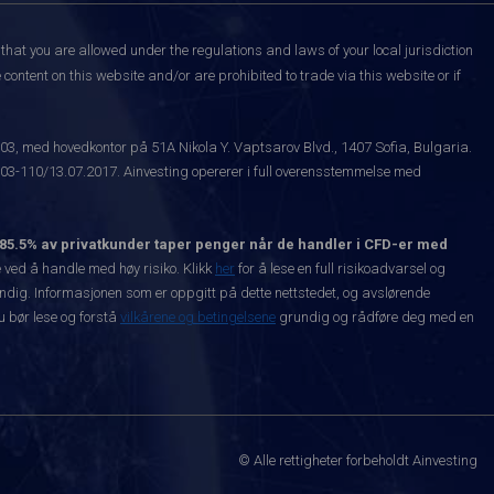
that you are allowed under the regulations and laws of your local jurisdiction
content on this website and/or are prohibited to trade via this website or if
003, med hovedkontor på 51A Nikola Y. Vaptsarov Blvd., 1407 Sofia, Bulgaria.
-110/13.07.2017. Ainvesting opererer i full overensstemmelse med
85.5% av privatkunder taper penger når de handler i CFD-er med
ved å handle med høy risiko. Klikk
her
for å lese en full risikoadvarsel og
vendig. Informasjonen som er oppgitt på dette nettstedet, og avslørende
Du bør lese og forstå
vilkårene og betingelsene
grundig og rådføre deg med en
© Alle rettigheter forbeholdt Ainvesting