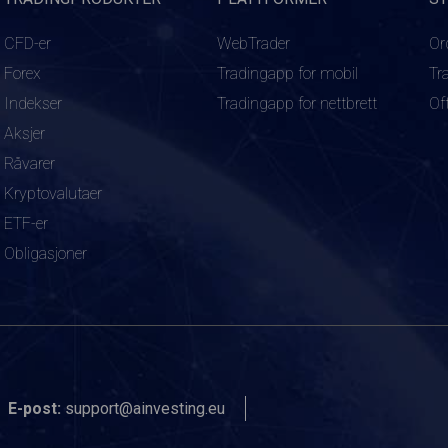
CFD-er
WebTrader
Or
Forex
Tradingapp for mobil
Tr
Indekser
Tradingapp for nettbrett
Of
Aksjer
Råvarer
Kryptovalutaer
ETF-er
Obligasjoner
E-post:
support@ainvesting.eu