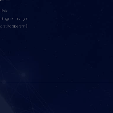
dliste
adinginformasjon
te stilte spørsmål