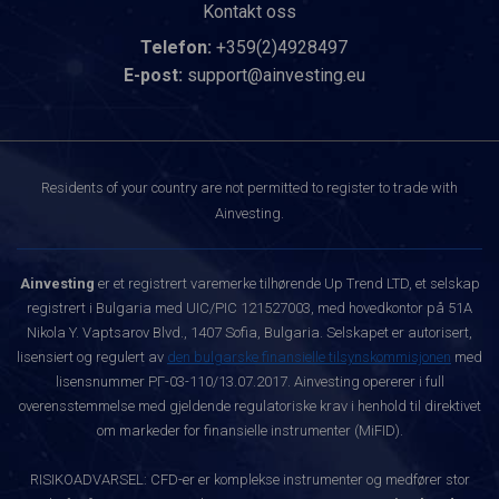
Kontakt oss
Telefon:
+359(2)4928497
E-post:
support@ainvesting.eu
Residents of your country are not permitted to register to trade with
Ainvesting.
Ainvesting
er et registrert varemerke tilhørende Up Trend LTD, et selskap
registrert i Bulgaria med UIC/PIC 121527003, med hovedkontor på 51A
Nikola Y. Vaptsarov Blvd., 1407 Sofia, Bulgaria. Selskapet er autorisert,
lisensiert og regulert av
den bulgarske finansielle tilsynskommisjonen
med
lisensnummer РГ-03-110/13.07.2017. Ainvesting opererer i full
overensstemmelse med gjeldende regulatoriske krav i henhold til direktivet
om markeder for finansielle instrumenter (MiFID).
RISIKOADVARSEL: CFD-er er komplekse instrumenter og medfører stor