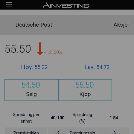
Deutsche Post
Aksjer
55.50
-1.2100%
Høy:
Lav:
55.32
54.72
54.50
55.50
Selg
Kjøp
Spredning per
Spredning
40-100
1.84
enhet
(%)
Premiumkjøp
-2
Premiumsalg
-3