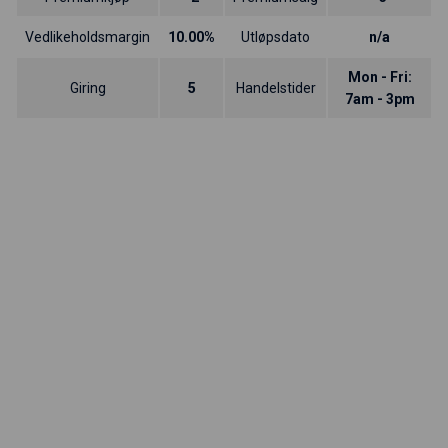
Vedlikeholdsmargin
10.00%
Utløpsdato
n/a
Mon - Fri:
Giring
5
Handelstider
7am - 3pm