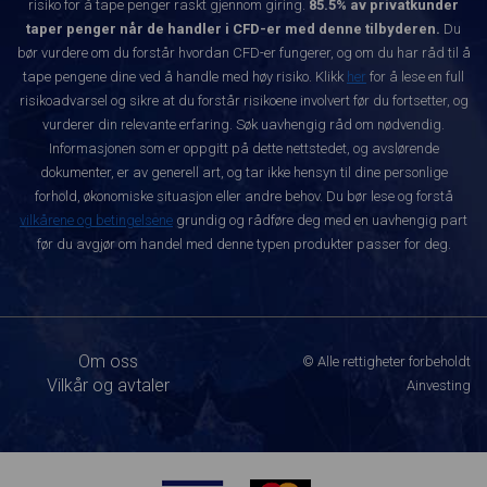
risiko for å tape penger raskt gjennom giring.
85.5% av privatkunder
taper penger når de handler i CFD-er med denne tilbyderen.
Du
bør vurdere om du forstår hvordan CFD-er fungerer, og om du har råd til å
tape pengene dine ved å handle med høy risiko. Klikk
her
for å lese en full
risikoadvarsel og sikre at du forstår risikoene involvert før du fortsetter, og
vurderer din relevante erfaring. Søk uavhengig råd om nødvendig.
Informasjonen som er oppgitt på dette nettstedet, og avslørende
dokumenter, er av generell art, og tar ikke hensyn til dine personlige
forhold, økonomiske situasjon eller andre behov. Du bør lese og forstå
vilkårene og betingelsene
grundig og rådføre deg med en uavhengig part
før du avgjør om handel med denne typen produkter passer for deg.
Om oss
© Alle rettigheter forbeholdt
Vilkår og avtaler
Ainvesting