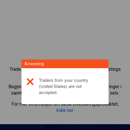
Ainvesting
Trade over 1000 internasjonale aksjer med Ainvestings
tradingplattform for CFD.
Traders from your country
(United States) are not
Begynn å trade CFD-er i
Deutsche Post
. Få noteringer i
accepted.
sanntid og motta utbytte som om du eide aksjen selv.
For mer informasjon om dette investeringsproduktet,
klikk her