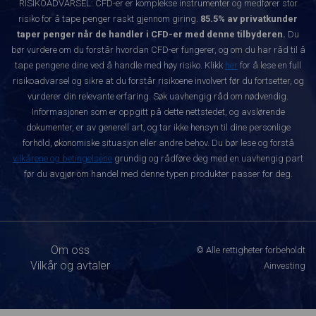
RISIKOADVARSEL: CFD-er er komplekse instrumenter og medfører stor
risiko for å tape penger raskt gjennom giring.
85.5% av privatkunder
taper penger når de handler i CFD-er med denne tilbyderen.
Du
bør vurdere om du forstår hvordan CFD-er fungerer, og om du har råd til å
tape pengene dine ved å handle med høy risiko. Klikk
her
for å lese en full
risikoadvarsel og sikre at du forstår risikoene involvert før du fortsetter, og
vurderer din relevante erfaring. Søk uavhengig råd om nødvendig.
Informasjonen som er oppgitt på dette nettstedet, og avslørende
dokumenter, er av generell art, og tar ikke hensyn til dine personlige
forhold, økonomiske situasjon eller andre behov. Du bør lese og forstå
vilkårene og betingelsene
grundig og rådføre deg med en uavhengig part
før du avgjør om handel med denne typen produkter passer for deg.
Om oss
© Alle rettigheter forbeholdt
Vilkår og avtaler
Ainvesting