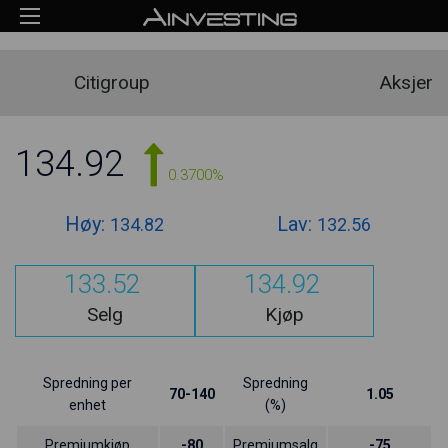
Citigroup
Aksjer
134.92
0.3700%
Høy:
Lav:
134.82
132.56
133.52
134.92
Selg
Kjøp
Spredning per
Spredning
70-140
1.05
enhet
(%)
Premiumkjøp
-80
Premiumsalg
-75