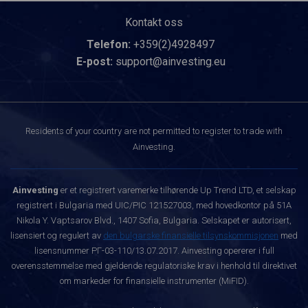
Kontakt oss
Telefon:
+359(2)4928497
E-post:
support@ainvesting.eu
Residents of your country are not permitted to register to trade with
Ainvesting.
Ainvesting
er et registrert varemerke tilhørende Up Trend LTD, et selskap
registrert i Bulgaria med UIC/PIC 121527003, med hovedkontor på 51A
Nikola Y. Vaptsarov Blvd., 1407 Sofia, Bulgaria. Selskapet er autorisert,
lisensiert og regulert av
den bulgarske finansielle tilsynskommisjonen
med
lisensnummer РГ-03-110/13.07.2017. Ainvesting opererer i full
overensstemmelse med gjeldende regulatoriske krav i henhold til direktivet
om markeder for finansielle instrumenter (MiFID).