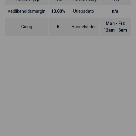
Vedlikeholdsmargin
10.00%
Utløpsdato
n/a
Mon - Fri:
Giring
5
Handelstider
12am - 6am