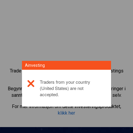
Ainvesting
Trade over 1000 internasjonale aksjer med Ainvestings
tradingplattform for CFD.
Traders from your country
(United States) are not
Begynn å trade CFD-er i
Computershare
. Få noteringer i
accepted.
sanntid og motta utbytte som om du eide aksjen selv.
For mer informasjon om dette investeringsproduktet,
klikk her