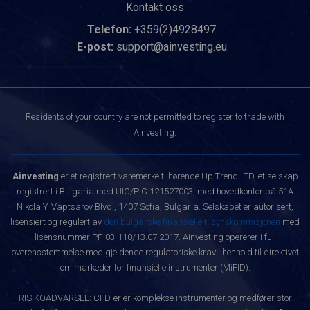
Kontakt oss
Telefon:
+359(2)4928497
E-post:
support@ainvesting.eu
Residents of your country are not permitted to register to trade with
Ainvesting.
Ainvesting
er et registrert varemerke tilhørende Up Trend LTD, et selskap
registrert i Bulgaria med UIC/PIC 121527003, med hovedkontor på 51A
Nikola Y. Vaptsarov Blvd., 1407 Sofia, Bulgaria. Selskapet er autorisert,
lisensiert og regulert av
den bulgarske finansielle tilsynskommisjonen
med
lisensnummer РГ-03-110/13.07.2017. Ainvesting opererer i full
overensstemmelse med gjeldende regulatoriske krav i henhold til direktivet
om markeder for finansielle instrumenter (MiFID).
RISIKOADVARSEL: CFD-er er komplekse instrumenter og medfører stor