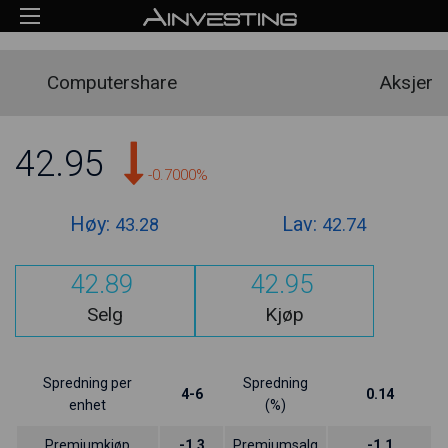
Computershare
Aksjer
42.95
-0.7000%
Høy:
Lav:
43.28
42.74
42.89
42.95
Selg
Kjøp
Spredning per
Spredning
4-6
0.14
enhet
(%)
Premiumkjøp
-1.3
Premiumsalg
-1.1