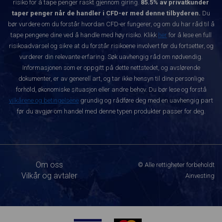
risiko for å tape penger raskt gjennom giring.
85.5% av privatkunder
taper penger når de handler i CFD-er med denne tilbyderen.
Du
bør vurdere om du forstår hvordan CFD-er fungerer, og om du har råd til å
tape pengene dine ved å handle med høy risiko. Klikk
her
for å lese en full
risikoadvarsel og sikre at du forstår risikoene involvert før du fortsetter, og
vurderer din relevante erfaring. Søk uavhengig råd om nødvendig.
Informasjonen som er oppgitt på dette nettstedet, og avslørende
dokumenter, er av generell art, og tar ikke hensyn til dine personlige
forhold, økonomiske situasjon eller andre behov. Du bør lese og forstå
vilkårene og betingelsene
grundig og rådføre deg med en uavhengig part
før du avgjør om handel med denne typen produkter passer for deg.
Om oss
© Alle rettigheter forbeholdt
Vilkår og avtaler
Ainvesting