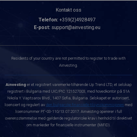
Kontakt oss
Telefon:
+359(2)4928497
E-post:
support@ainvesting.eu
Residents of your country are not permitted to register to trade with
Ainvesting.
Ainvesting
er et registrert varemerke tilhørende Up Trend LTD, et selskap
registrert i Bulgaria med UIC/PIC 121527003, med hovedkontor på 51A
Nikola Y. Vaptsarov Blvd., 1407 Sofia, Bulgaria. Selskapet er autorisert,
lisensiert og regulert av
den bulgarske finansielle tilsynskommisjonen
med
lisensnummer РГ-03-110/13.07.2017. Ainvesting opererer i full
overensstemmelse med gjeldende regulatoriske krav i henhold til direktivet
om markeder for finansielle instrumenter (MiFID).