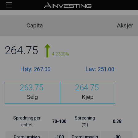
Capita
Aksjer
264.75
4.2300%
Høy:
Lav:
267.00
251.00
263.75
264.75
Selg
Kjøp
Spredning per
Spredning
70-100
0.38
enhet
(%)
Premiumkjøp
-100
Premiumsalg
-90