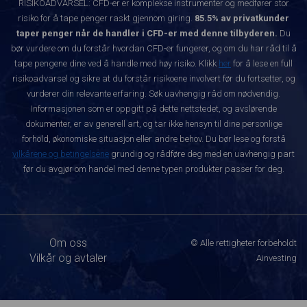
RISIKOADVARSEL: CFD-er er komplekse instrumenter og medfører stor
risiko for å tape penger raskt gjennom giring.
85.5% av privatkunder
taper penger når de handler i CFD-er med denne tilbyderen.
Du
bør vurdere om du forstår hvordan CFD-er fungerer, og om du har råd til å
tape pengene dine ved å handle med høy risiko. Klikk
her
for å lese en full
risikoadvarsel og sikre at du forstår risikoene involvert før du fortsetter, og
vurderer din relevante erfaring. Søk uavhengig råd om nødvendig.
Informasjonen som er oppgitt på dette nettstedet, og avslørende
dokumenter, er av generell art, og tar ikke hensyn til dine personlige
forhold, økonomiske situasjon eller andre behov. Du bør lese og forstå
vilkårene og betingelsene
grundig og rådføre deg med en uavhengig part
før du avgjør om handel med denne typen produkter passer for deg.
Om oss
© Alle rettigheter forbeholdt
Vilkår og avtaler
Ainvesting