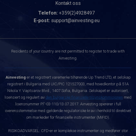
Kontakt oss
Telefon:
+359(2)4928497
E-post:
support@ainvesting.eu
Residents of your country are not permitted to register to trade with
Ainvesting.
Ainvesting
er et registrert varemerke tilhørende Up Trend LTD, et selskap
registrert i Bulgaria med UIC/PIC 121527003, med hovedkontor på 51A
Nikola Y. Vaptsarov Blvd., 1407 Sofia, Bulgaria. Selskapet er autorisert,
lisensiert og regulert av
den bulgarske finansielle tilsynskommisjonen
med
lisensnummer РГ-03-110/13.07.2017. Ainvesting opererer i full
overensstemmelse med gjeldende regulatoriske krav i henhold til direktivet
om markeder for finansielle instrumenter (MiFID).
RISIKOADVARSEL: CFD-er er komplekse instrumenter og medfører stor