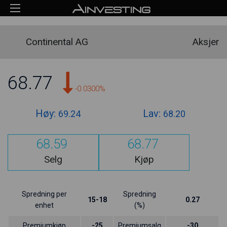
Continental AG
Aksjer
68.77
-0.0300%
Høy:
Lav:
69.24
68.20
68.59
68.77
Selg
Kjøp
Spredning per
Spredning
15-18
0.27
enhet
(%)
Premiumkjøp
-25
Premiumsalg
-30