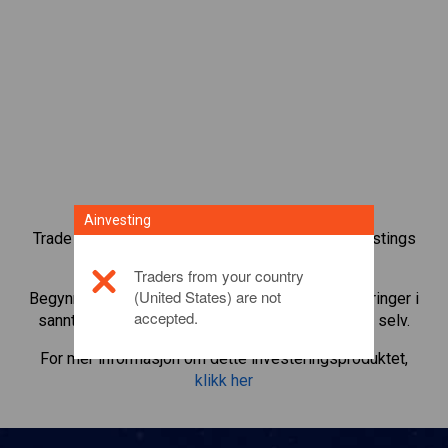
Ainvesting
Trade over 1000 internasjonale aksjer med Ainvestings
tradingplattform for CFD.
Traders from your country
(United States) are not
Begynn å trade CFD-er i
Continental AG
. Få noteringer i
accepted.
sanntid og motta utbytte som om du eide aksjen selv.
For mer informasjon om dette investeringsproduktet,
klikk her