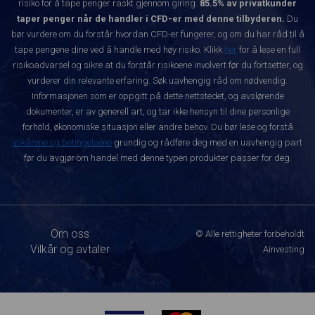
risiko for å tape penger raskt gjennom giring.
85.5% av privatkunder
taper penger når de handler i CFD-er med denne tilbyderen.
Du
bør vurdere om du forstår hvordan CFD-er fungerer, og om du har råd til å
tape pengene dine ved å handle med høy risiko. Klikk
her
for å lese en full
risikoadvarsel og sikre at du forstår risikoene involvert før du fortsetter, og
vurderer din relevante erfaring. Søk uavhengig råd om nødvendig.
Informasjonen som er oppgitt på dette nettstedet, og avslørende
dokumenter, er av generell art, og tar ikke hensyn til dine personlige
forhold, økonomiske situasjon eller andre behov. Du bør lese og forstå
vilkårene og betingelsene
grundig og rådføre deg med en uavhengig part
før du avgjør om handel med denne typen produkter passer for deg.
Om oss
© Alle rettigheter forbeholdt
Vilkår og avtaler
Ainvesting