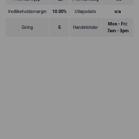
Vedlikeholdsmargin
10.00%
Utløpsdato
n/a
Mon - Fri:
Giring
5
Handelstider
7am - 3pm