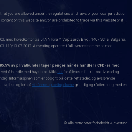
that you are allowed under the regulations and laws of your local jurisdiction
content on this website and/or are prohibited to trade via this website or if
003, med hovedkontor på 51A Nikola Y. Vaptsarov Blvd., 1407 Sofia, Bulgaria.
-110/13.07.2017. Ainvesting opererer i full overensstemmelse med
85.5% av privatkunder taper penger når de handler i CFD-er med
ved å handle med høy risiko. Klikk
her
for å lese en full risikoadvarsel og
vendig. Informasjonen som er oppgitt på dette nettstedet, og avslørende
Du bør lese og forstå
vilkårene og betingelsene
grundig og rådføre deg med en
© Alle rettigheter forbeholdt Ainvesting