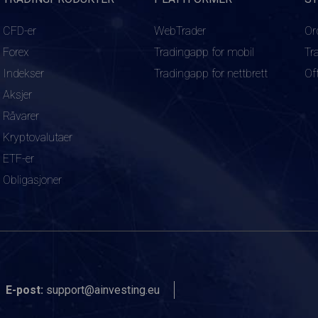
CFD-er
WebTrader
Or
Forex
Tradingapp for mobil
Tr
Indekser
Tradingapp for nettbrett
Of
Aksjer
Råvarer
Kryptovalutaer
ETF-er
Obligasjoner
E-post:
support@ainvesting.eu