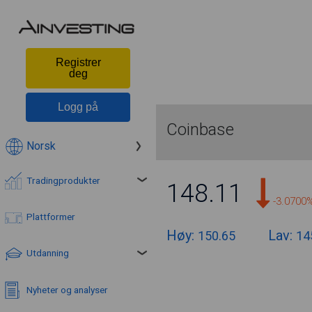
Registrer
deg
Logg på
Coinbase
Norsk
Tradingprodukter
148.11
-3.0700
Plattformer
Høy:
Lav:
150.65
14
Utdanning
Nyheter og analyser