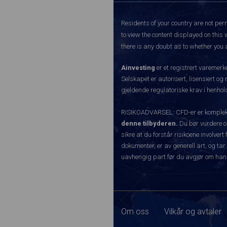
Residents of your country are not perm
to view the content displayed on this 
there is any doubt as to whether you a
Ainvesting
er et registrert varemer
Selskapet er autorisert, lisensiert og
gjeldende regulatoriske krav i henhold
RISIKOADVARSEL: CFD-er er komplekse
denne tilbyderen.
Du bør vurdere o
sikre at du forstår risikoene involve
dokumenter, er av generell art, og tar
uavhengig part før du avgjør om han
Om oss
Vilkår og avtaler