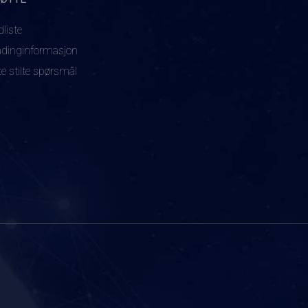
dliste
adinginformasjon
te stilte spørsmål