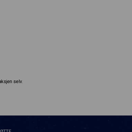
aksjen selv.
TØTTE