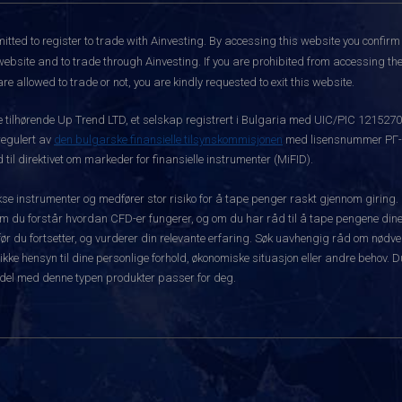
itted to register to trade with Ainvesting.
By accessing this website you confirm 
website and to trade through Ainvesting. If you are prohibited from accessing the 
re allowed to trade or not, you are kindly requested to exit this website.
ke tilhørende Up Trend LTD, et selskap registrert i Bulgaria med UIC/PIC 121527
 regulert av
den bulgarske finansielle tilsynskommisjonen
med lisensnummer РГ-03
 til direktivet om markeder for finansielle instrumenter (MiFID).
 instrumenter og medfører stor risiko for å tape penger raskt gjennom giring.
m du forstår hvordan CFD-er fungerer, og om du har råd til å tape pengene dine 
rt før du fortsetter, og vurderer din relevante erfaring. Søk uavhengig råd om nød
 ikke hensyn til dine personlige forhold, økonomiske situasjon eller andre behov. 
del med denne typen produkter passer for deg.