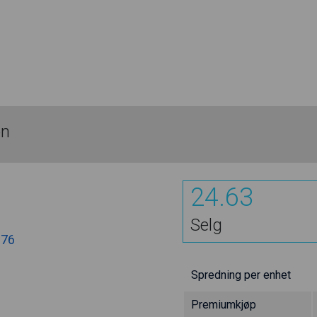
on
24.63
Selg
.76
Spredning per enhet
Premiumkjøp