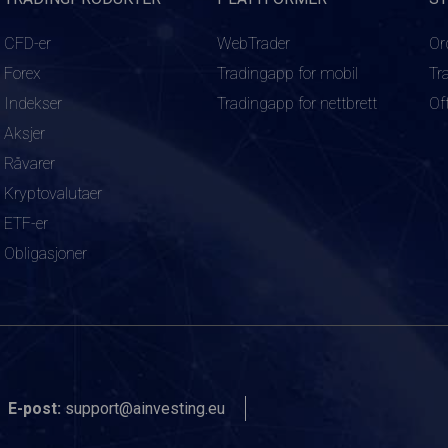
CFD-er
WebTrader
Or
Forex
Tradingapp for mobil
Tr
Indekser
Tradingapp for nettbrett
Of
Aksjer
Råvarer
Kryptovalutaer
ETF-er
Obligasjoner
E-post:
support@ainvesting.eu