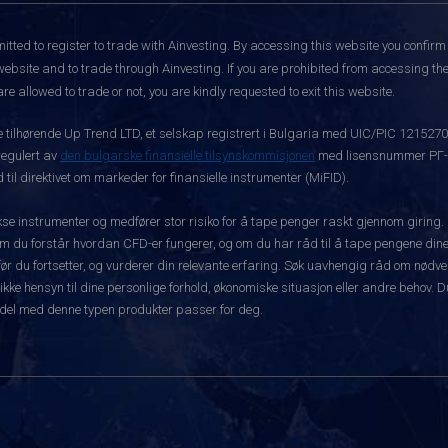
itted to register to trade with Ainvesting.
By accessing this website you confirm 
website and to trade through Ainvesting. If you are prohibited from accessing the 
re allowed to trade or not, you are kindly requested to exit this website.
ke tilhørende Up Trend LTD, et selskap registrert i Bulgaria med UIC/PIC 121527
 regulert av
den bulgarske finansielle tilsynskommisjonen
med lisensnummer РГ-03
 til direktivet om markeder for finansielle instrumenter (MiFID).
 instrumenter og medfører stor risiko for å tape penger raskt gjennom giring.
m du forstår hvordan CFD-er fungerer, og om du har råd til å tape pengene dine 
rt før du fortsetter, og vurderer din relevante erfaring. Søk uavhengig råd om nød
 ikke hensyn til dine personlige forhold, økonomiske situasjon eller andre behov. 
del med denne typen produkter passer for deg.