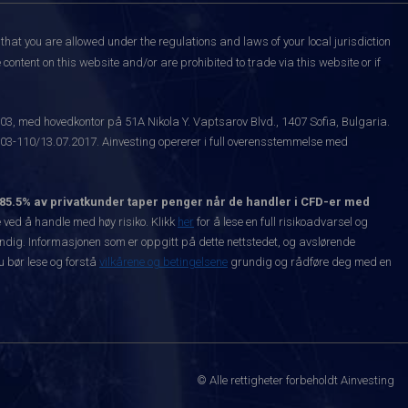
that you are allowed under the regulations and laws of your local jurisdiction
content on this website and/or are prohibited to trade via this website or if
003, med hovedkontor på 51A Nikola Y. Vaptsarov Blvd., 1407 Sofia, Bulgaria.
-110/13.07.2017. Ainvesting opererer i full overensstemmelse med
85.5% av privatkunder taper penger når de handler i CFD-er med
ved å handle med høy risiko. Klikk
her
for å lese en full risikoadvarsel og
vendig. Informasjonen som er oppgitt på dette nettstedet, og avslørende
Du bør lese og forstå
vilkårene og betingelsene
grundig og rådføre deg med en
© Alle rettigheter forbeholdt Ainvesting