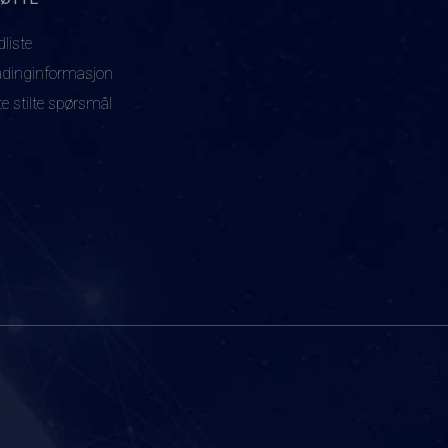
dliste
adinginformasjon
te stilte spørsmål