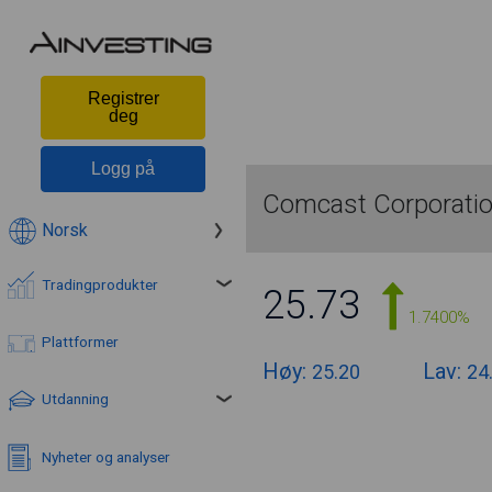
Registrer
deg
Logg på
Comcast Corporati
Norsk
Tradingprodukter
25.73
1.7400%
Plattformer
Høy:
Lav:
25.20
24
Utdanning
Nyheter og analyser