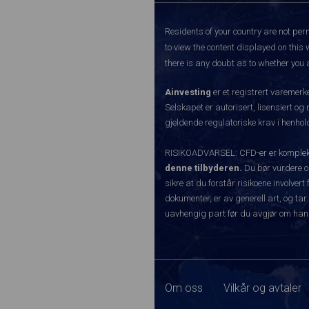
Residents of your country are not perm
to view the content displayed on this 
there is any doubt as to whether you a
Ainvesting
er et registrert varemer
Selskapet er autorisert, lisensiert og
gjeldende regulatoriske krav i henhold
RISIKOADVARSEL: CFD-er er komplekse
denne tilbyderen.
Du bør vurdere o
sikre at du forstår risikoene involve
dokumenter, er av generell art, og tar
uavhengig part før du avgjør om han
Om oss
Vilkår og avtaler