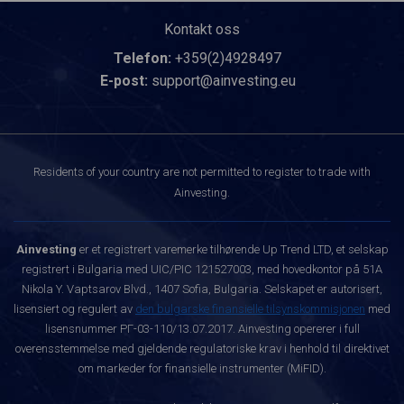
Kontakt oss
Telefon:
+359(2)4928497
E-post:
support@ainvesting.eu
Residents of your country are not permitted to register to trade with
Ainvesting.
Ainvesting
er et registrert varemerke tilhørende Up Trend LTD, et selskap
registrert i Bulgaria med UIC/PIC 121527003, med hovedkontor på 51A
Nikola Y. Vaptsarov Blvd., 1407 Sofia, Bulgaria. Selskapet er autorisert,
lisensiert og regulert av
den bulgarske finansielle tilsynskommisjonen
med
lisensnummer РГ-03-110/13.07.2017. Ainvesting opererer i full
overensstemmelse med gjeldende regulatoriske krav i henhold til direktivet
om markeder for finansielle instrumenter (MiFID).