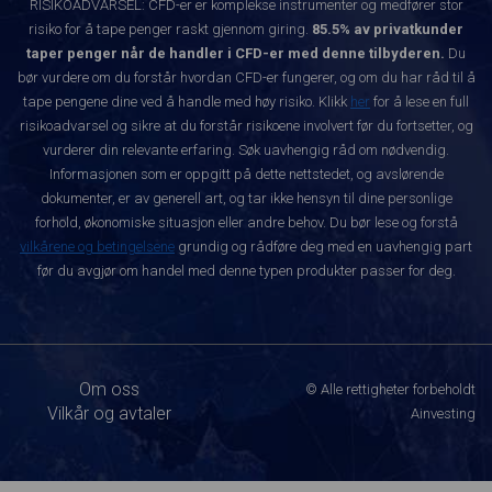
RISIKOADVARSEL: CFD-er er komplekse instrumenter og medfører stor
risiko for å tape penger raskt gjennom giring.
85.5% av privatkunder
taper penger når de handler i CFD-er med denne tilbyderen.
Du
bør vurdere om du forstår hvordan CFD-er fungerer, og om du har råd til å
tape pengene dine ved å handle med høy risiko. Klikk
her
for å lese en full
risikoadvarsel og sikre at du forstår risikoene involvert før du fortsetter, og
vurderer din relevante erfaring. Søk uavhengig råd om nødvendig.
Informasjonen som er oppgitt på dette nettstedet, og avslørende
dokumenter, er av generell art, og tar ikke hensyn til dine personlige
forhold, økonomiske situasjon eller andre behov. Du bør lese og forstå
vilkårene og betingelsene
grundig og rådføre deg med en uavhengig part
før du avgjør om handel med denne typen produkter passer for deg.
Om oss
© Alle rettigheter forbeholdt
Vilkår og avtaler
Ainvesting