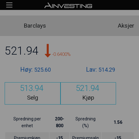
Barclays
Aksjer
521.94
-0.6400%
Høy:
Lav:
525.60
514.29
513.94
521.94
Selg
Kjøp
Spredning per
200-
Spredning
1.56
enhet
800
(%)
Premiumkjøp
-15
Premiumsalg
-15