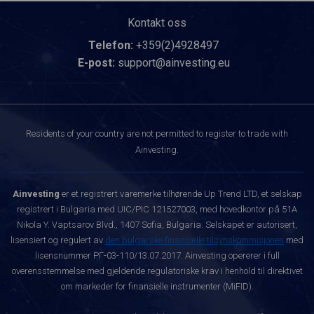
Kontakt oss
Telefon:
+359(2)4928497
E-post:
support@ainvesting.eu
Residents of your country are not permitted to register to trade with
Ainvesting.
Ainvesting
er et registrert varemerke tilhørende Up Trend LTD, et selskap
registrert i Bulgaria med UIC/PIC 121527003, med hovedkontor på 51A
Nikola Y. Vaptsarov Blvd., 1407 Sofia, Bulgaria. Selskapet er autorisert,
lisensiert og regulert av
den bulgarske finansielle tilsynskommisjonen
med
lisensnummer РГ-03-110/13.07.2017. Ainvesting opererer i full
overensstemmelse med gjeldende regulatoriske krav i henhold til direktivet
om markeder for finansielle instrumenter (MiFID).