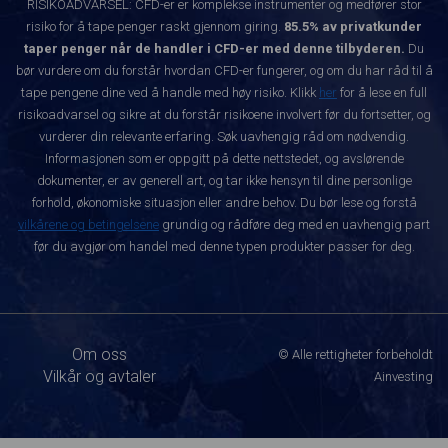
RISIKOADVARSEL: CFD-er er komplekse instrumenter og medfører stor
risiko for å tape penger raskt gjennom giring.
85.5% av privatkunder
taper penger når de handler i CFD-er med denne tilbyderen.
Du
bør vurdere om du forstår hvordan CFD-er fungerer, og om du har råd til å
tape pengene dine ved å handle med høy risiko. Klikk
her
for å lese en full
risikoadvarsel og sikre at du forstår risikoene involvert før du fortsetter, og
vurderer din relevante erfaring. Søk uavhengig råd om nødvendig.
Informasjonen som er oppgitt på dette nettstedet, og avslørende
dokumenter, er av generell art, og tar ikke hensyn til dine personlige
forhold, økonomiske situasjon eller andre behov. Du bør lese og forstå
vilkårene og betingelsene
grundig og rådføre deg med en uavhengig part
før du avgjør om handel med denne typen produkter passer for deg.
Om oss
© Alle rettigheter forbeholdt
Vilkår og avtaler
Ainvesting