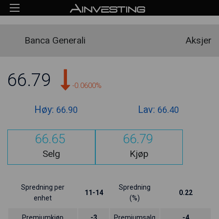
Banca Generali
Aksjer
66.79
-0.0600%
Høy:
Lav:
66.90
66.40
66.65
66.79
Selg
Kjøp
Spredning per
Spredning
11-14
0.22
enhet
(%)
Premiumkjøp
-3
Premiumsalg
-4