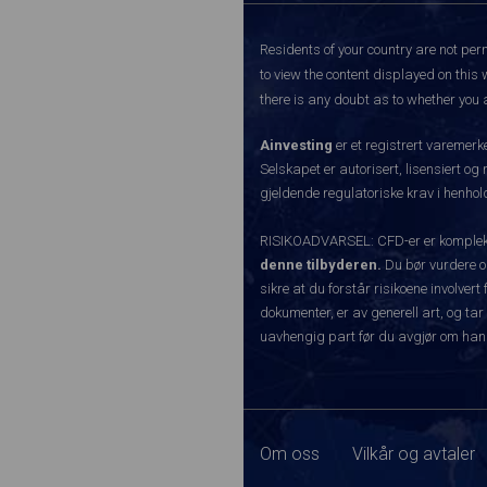
Residents of your country are not perm
to view the content displayed on this 
there is any doubt as to whether you a
Ainvesting
er et registrert varemer
Selskapet er autorisert, lisensiert og
gjeldende regulatoriske krav i henhold
RISIKOADVARSEL: CFD-er er komplekse
denne tilbyderen.
Du bør vurdere o
sikre at du forstår risikoene involve
dokumenter, er av generell art, og tar
uavhengig part før du avgjør om han
Om oss
Vilkår og avtaler