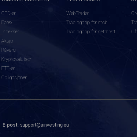
CFD-er
WebTrader
Or
Forex
Tradingapp for mobil
Tr
Indekser
Tradingapp for nettbrett
Of
Aksjer
Råvarer
Kryptovalutaer
ETF-er
Obligasjoner
E-post:
support@ainvesting.eu