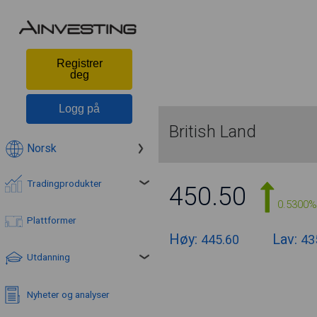
Registrer
deg
Logg på
British Land
Norsk
Tradingprodukter
450.50
0.5300%
Plattformer
Høy:
Lav:
445.60
43
Utdanning
Nyheter og analyser