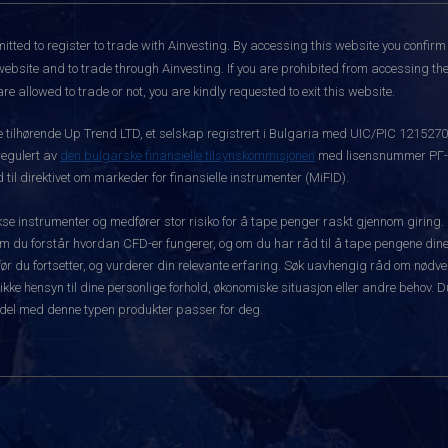
itted to register to trade with Ainvesting.
By accessing this website you confirm 
website and to trade through Ainvesting. If you are prohibited from accessing the 
re allowed to trade or not, you are kindly requested to exit this website.
ke tilhørende Up Trend LTD, et selskap registrert i Bulgaria med UIC/PIC 121527
 regulert av
den bulgarske finansielle tilsynskommisjonen
med lisensnummer РГ-03
 til direktivet om markeder for finansielle instrumenter (MiFID).
 instrumenter og medfører stor risiko for å tape penger raskt gjennom giring.
m du forstår hvordan CFD-er fungerer, og om du har råd til å tape pengene dine 
rt før du fortsetter, og vurderer din relevante erfaring. Søk uavhengig råd om nød
 ikke hensyn til dine personlige forhold, økonomiske situasjon eller andre behov. 
del med denne typen produkter passer for deg.