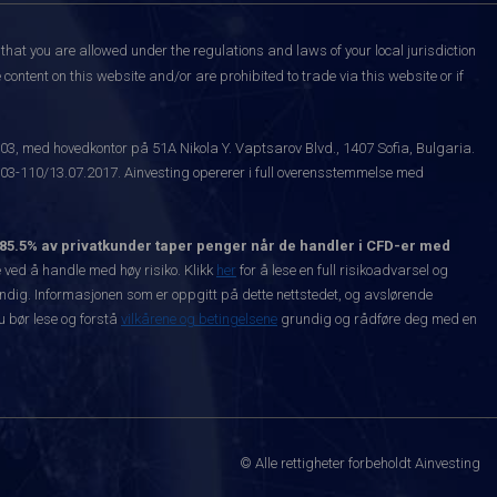
that you are allowed under the regulations and laws of your local jurisdiction
content on this website and/or are prohibited to trade via this website or if
003, med hovedkontor på 51A Nikola Y. Vaptsarov Blvd., 1407 Sofia, Bulgaria.
-110/13.07.2017. Ainvesting opererer i full overensstemmelse med
85.5% av privatkunder taper penger når de handler i CFD-er med
ved å handle med høy risiko. Klikk
her
for å lese en full risikoadvarsel og
vendig. Informasjonen som er oppgitt på dette nettstedet, og avslørende
Du bør lese og forstå
vilkårene og betingelsene
grundig og rådføre deg med en
© Alle rettigheter forbeholdt Ainvesting