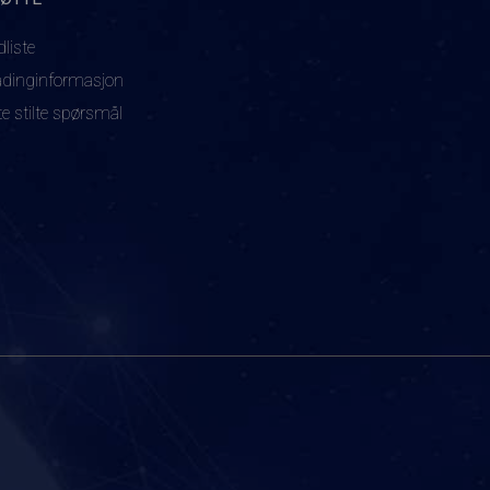
dliste
adinginformasjon
te stilte spørsmål