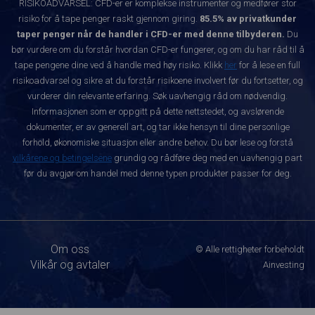
RISIKOADVARSEL: CFD-er er komplekse instrumenter og medfører stor
risiko for å tape penger raskt gjennom giring.
85.5% av privatkunder
taper penger når de handler i CFD-er med denne tilbyderen.
Du
bør vurdere om du forstår hvordan CFD-er fungerer, og om du har råd til å
tape pengene dine ved å handle med høy risiko. Klikk
her
for å lese en full
risikoadvarsel og sikre at du forstår risikoene involvert før du fortsetter, og
vurderer din relevante erfaring. Søk uavhengig råd om nødvendig.
Informasjonen som er oppgitt på dette nettstedet, og avslørende
dokumenter, er av generell art, og tar ikke hensyn til dine personlige
forhold, økonomiske situasjon eller andre behov. Du bør lese og forstå
vilkårene og betingelsene
grundig og rådføre deg med en uavhengig part
før du avgjør om handel med denne typen produkter passer for deg.
Om oss
© Alle rettigheter forbeholdt
Vilkår og avtaler
Ainvesting