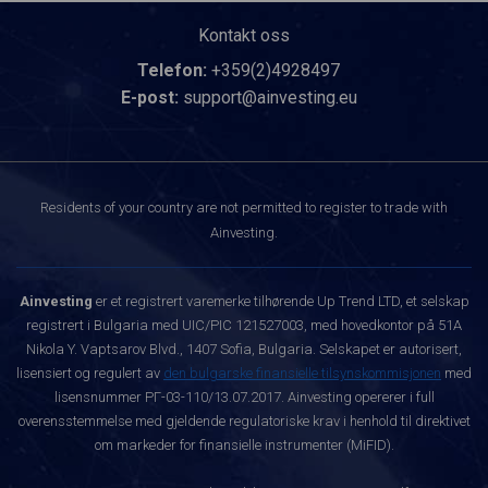
Kontakt oss
Telefon:
+359(2)4928497
E-post:
support@ainvesting.eu
Residents of your country are not permitted to register to trade with
Ainvesting.
Ainvesting
er et registrert varemerke tilhørende Up Trend LTD, et selskap
registrert i Bulgaria med UIC/PIC 121527003, med hovedkontor på 51A
Nikola Y. Vaptsarov Blvd., 1407 Sofia, Bulgaria. Selskapet er autorisert,
lisensiert og regulert av
den bulgarske finansielle tilsynskommisjonen
med
lisensnummer РГ-03-110/13.07.2017. Ainvesting opererer i full
overensstemmelse med gjeldende regulatoriske krav i henhold til direktivet
om markeder for finansielle instrumenter (MiFID).