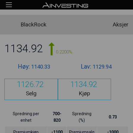
BlackRock
Aksjer
1134.92
0.2200%
Høy:
Lav:
1140.33
1129.94
1126.72
1134.92
Selg
Kjøp
Spredning per
700-
Spredning
0.73
enhet
820
(%)
Premiumkjøp
-1100
Premiumsalg
-1000