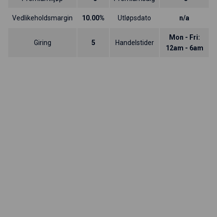
Vedlikeholdsmargin
10.00%
Utløpsdato
n/a
Mon - Fri:
Giring
5
Handelstider
12am - 6am