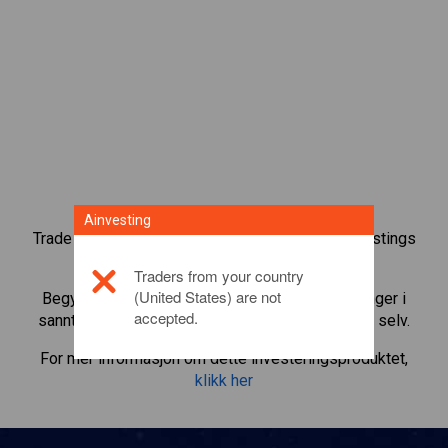
Ainvesting
Trade over 1000 internasjonale aksjer med Ainvestings
tradingplattform for CFD.
Traders from your country
(United States) are not
Begynn å trade CFD-er i
BHP Billiton
. Få noteringer i
accepted.
sanntid og motta utbytte som om du eide aksjen selv.
For mer informasjon om dette investeringsproduktet,
klikk her