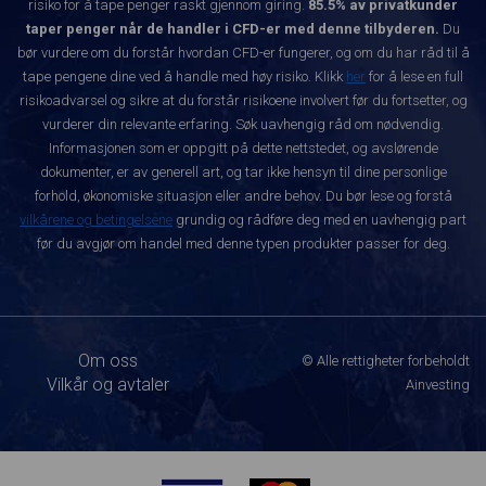
risiko for å tape penger raskt gjennom giring.
85.5% av privatkunder
taper penger når de handler i CFD-er med denne tilbyderen.
Du
bør vurdere om du forstår hvordan CFD-er fungerer, og om du har råd til å
tape pengene dine ved å handle med høy risiko. Klikk
her
for å lese en full
risikoadvarsel og sikre at du forstår risikoene involvert før du fortsetter, og
vurderer din relevante erfaring. Søk uavhengig råd om nødvendig.
Informasjonen som er oppgitt på dette nettstedet, og avslørende
dokumenter, er av generell art, og tar ikke hensyn til dine personlige
forhold, økonomiske situasjon eller andre behov. Du bør lese og forstå
vilkårene og betingelsene
grundig og rådføre deg med en uavhengig part
før du avgjør om handel med denne typen produkter passer for deg.
Om oss
© Alle rettigheter forbeholdt
Vilkår og avtaler
Ainvesting