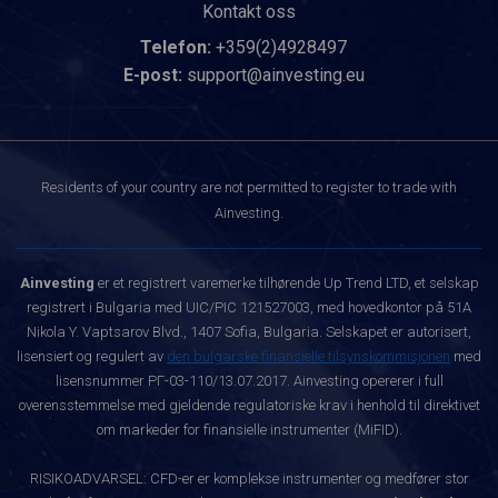
Kontakt oss
Telefon:
+359(2)4928497
E-post:
support@ainvesting.eu
Residents of your country are not permitted to register to trade with
Ainvesting.
Ainvesting
er et registrert varemerke tilhørende Up Trend LTD, et selskap
registrert i Bulgaria med UIC/PIC 121527003, med hovedkontor på 51A
Nikola Y. Vaptsarov Blvd., 1407 Sofia, Bulgaria. Selskapet er autorisert,
lisensiert og regulert av
den bulgarske finansielle tilsynskommisjonen
med
lisensnummer РГ-03-110/13.07.2017. Ainvesting opererer i full
overensstemmelse med gjeldende regulatoriske krav i henhold til direktivet
om markeder for finansielle instrumenter (MiFID).
RISIKOADVARSEL: CFD-er er komplekse instrumenter og medfører stor