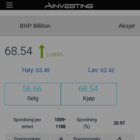
BHP Billiton
Aksjer
68.54
0.2800%
Høy:
Lav:
63.49
62.42
56.66
68.54
Selg
Kjøp
Spredning per
1009-
Spredning
20.97
enhet
1188
(%)
Premiumkjøp
-6
Premiumsalg
-5