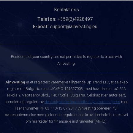
Kontakt oss
Telefon:
+359(2)4928497
E-post:
support@ainvesting.eu
Residents of your country are not permitted to register to trade with
Ainvesting.
Ainvesting
er et registrert varemerke tilhørende Up Trend LTD, et selskap
registrert i Bulgaria med UIC/PIC 121527003, med hovedkontor på 51A
Nikola Y. Vaptsarov Blvd., 1407 Sofia, Bulgaria. Selskapet er autorisert,
lisensiert og regulert av
den bulgarske finansielle tilsynskommisjonen
med
lisensnummer РГ-03-110/13.07.2017. Ainvesting opererer i full
overensstemmelse med gjeldende regulatoriske krav i henhold til direktivet
om markeder for finansielle instrumenter (MiFID).