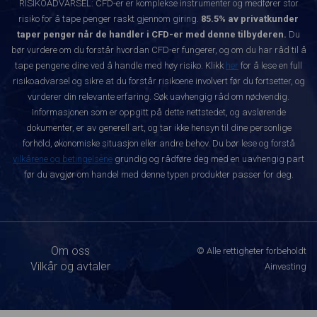
RISIKOADVARSEL: CFD-er er komplekse instrumenter og medfører stor
risiko for å tape penger raskt gjennom giring.
85.5% av privatkunder
taper penger når de handler i CFD-er med denne tilbyderen.
Du
bør vurdere om du forstår hvordan CFD-er fungerer, og om du har råd til å
tape pengene dine ved å handle med høy risiko. Klikk
her
for å lese en full
risikoadvarsel og sikre at du forstår risikoene involvert før du fortsetter, og
vurderer din relevante erfaring. Søk uavhengig råd om nødvendig.
Informasjonen som er oppgitt på dette nettstedet, og avslørende
dokumenter, er av generell art, og tar ikke hensyn til dine personlige
forhold, økonomiske situasjon eller andre behov. Du bør lese og forstå
vilkårene og betingelsene
grundig og rådføre deg med en uavhengig part
før du avgjør om handel med denne typen produkter passer for deg.
Om oss
© Alle rettigheter forbeholdt
Vilkår og avtaler
Ainvesting