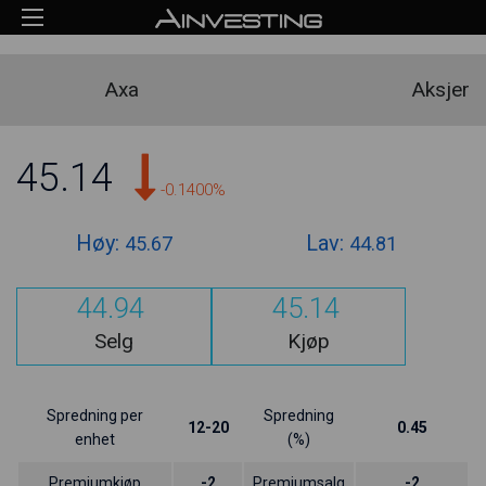
Axa
Aksjer
45.14
-0.1400%
Høy:
Lav:
45.67
44.81
44.94
45.14
Selg
Kjøp
Spredning per
Spredning
12-20
0.45
enhet
(%)
Premiumkjøp
-2
Premiumsalg
-2