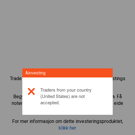
Ainvesting
Trade over 1000 internasjonale aksjer med Ainvestings
tradingplattform for CFD.
Traders from your country
(United States) are not
Begynn å trade CFD-er i
AppLovin Corporation
. Få
accepted.
noteringer i sanntid og motta utbytte som om du eide
aksjen selv.
For mer informasjon om dette investeringsproduktet,
klikk her