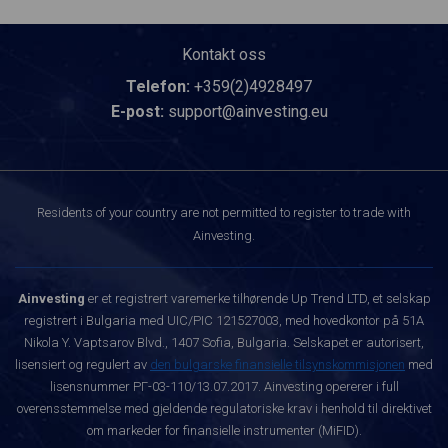
Kontakt oss
Telefon:
+359(2)4928497
E-post:
support@ainvesting.eu
Residents of your country are not permitted to register to trade with
Ainvesting.
Ainvesting
er et registrert varemerke tilhørende Up Trend LTD, et selskap
registrert i Bulgaria med UIC/PIC 121527003, med hovedkontor på 51A
Nikola Y. Vaptsarov Blvd., 1407 Sofia, Bulgaria. Selskapet er autorisert,
lisensiert og regulert av
den bulgarske finansielle tilsynskommisjonen
med
lisensnummer РГ-03-110/13.07.2017. Ainvesting opererer i full
overensstemmelse med gjeldende regulatoriske krav i henhold til direktivet
om markeder for finansielle instrumenter (MiFID).