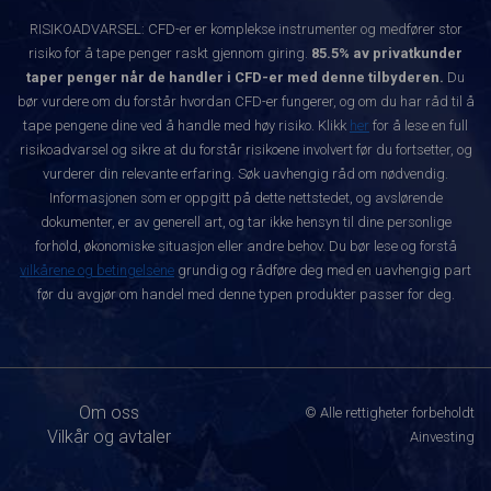
RISIKOADVARSEL: CFD-er er komplekse instrumenter og medfører stor
risiko for å tape penger raskt gjennom giring.
85.5% av privatkunder
taper penger når de handler i CFD-er med denne tilbyderen.
Du
bør vurdere om du forstår hvordan CFD-er fungerer, og om du har råd til å
tape pengene dine ved å handle med høy risiko. Klikk
her
for å lese en full
risikoadvarsel og sikre at du forstår risikoene involvert før du fortsetter, og
vurderer din relevante erfaring. Søk uavhengig råd om nødvendig.
Informasjonen som er oppgitt på dette nettstedet, og avslørende
dokumenter, er av generell art, og tar ikke hensyn til dine personlige
forhold, økonomiske situasjon eller andre behov. Du bør lese og forstå
vilkårene og betingelsene
grundig og rådføre deg med en uavhengig part
før du avgjør om handel med denne typen produkter passer for deg.
Om oss
© Alle rettigheter forbeholdt
Vilkår og avtaler
Ainvesting