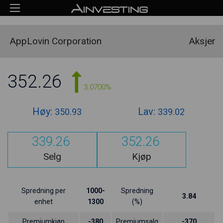
AppLovin Corporation
Aksjer
352.26
3.0700%
Høy:
Lav:
350.93
339.02
339.26
352.26
Selg
Kjøp
Spredning per
1000-
Spredning
3.84
enhet
1300
(%)
Premiumkjøp
-380
Premiumsalg
-370