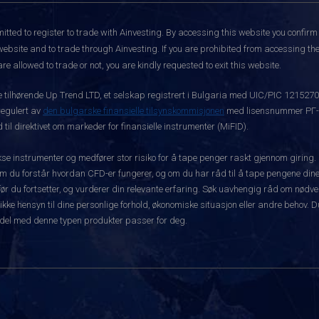
itted to register to trade with Ainvesting.
By accessing this website you confirm 
website and to trade through Ainvesting. If you are prohibited from accessing the 
re allowed to trade or not, you are kindly requested to exit this website.
ke tilhørende Up Trend LTD, et selskap registrert i Bulgaria med UIC/PIC 121527
 regulert av
den bulgarske finansielle tilsynskommisjonen
med lisensnummer РГ-03
 til direktivet om markeder for finansielle instrumenter (MiFID).
 instrumenter og medfører stor risiko for å tape penger raskt gjennom giring.
m du forstår hvordan CFD-er fungerer, og om du har råd til å tape pengene dine 
rt før du fortsetter, og vurderer din relevante erfaring. Søk uavhengig råd om nød
 ikke hensyn til dine personlige forhold, økonomiske situasjon eller andre behov. 
del med denne typen produkter passer for deg.