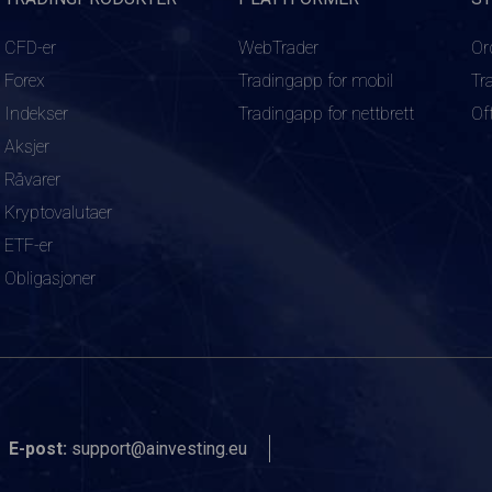
CFD-er
WebTrader
Or
Forex
Tradingapp for mobil
Tr
Indekser
Tradingapp for nettbrett
Of
Aksjer
Råvarer
Kryptovalutaer
ETF-er
Obligasjoner
E-post:
support@ainvesting.eu