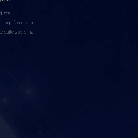
dliste
adinginformasjon
te stilte spørsmål