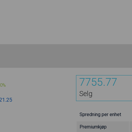
7755.77
00%
Selg
21.25
Spredning per enhet
Premiumkjøp