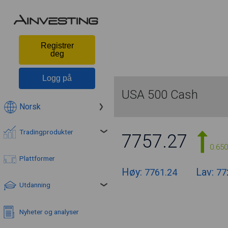
Registrer
deg
Logg på
USA 500 Cash
Norsk
Tradingprodukter
7757.27
0.65
Plattformer
Høy:
Lav:
7761.24
77
Utdanning
Nyheter og analyser