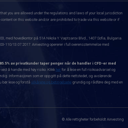
that you are allowed under the regulations and laws of your local jurisdiction
content on this website and/or are prohibited to trade via this website or if
003, med hovedkontor på 51A Nikola Y. Vaptsarov Blvd., 1407 Sofia, Bulgaria.
-110/13.07.2017. Ainvesting opererer i full overensstemmelse med
85.5% av privatkunder taper penger når de handler i CFD-er med
ved å handle med høy risiko. Klikk
her
for å lese en full risikoadvarsel og
vendig. Informasjonen som er oppgitt på dette nettstedet, og avslørende
Du bør lese og forstå
vilkårene og betingelsene
grundig og rådføre deg med en
© Alle rettigheter forbeholdt Ainvesting