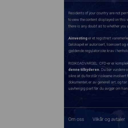
Residents of your country are not perm
to view the content displayed on this 
there is any doubt as to whether you a
Ainvesting
er et registrert varemer
Selskapet er autorisert, lisensiert og
gjeldende regulatoriske krav i henhold
RISIKOADVARSEL: CFD-er er komplekse
denne tilbyderen.
Du bør vurdere o
sikre at du forstår risikoene involve
dokumenter, er av generell art, og tar
uavhengig part før du avgjør om han
Om oss
Vilkår og avtaler