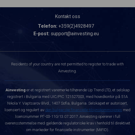
Kontakt oss
Telefon:
+359(2)4928497
E-post:
support@ainvesting.eu
Residents of your country are not permitted to register to trade with
Ainvesting.
Ainvesting
er et registrert varemerke tilhørende Up Trend LTD, et selskap
registrert i Bulgaria med UIC/PIC 121527003, med hovedkontor på 51A
Nikola Y. Vaptsarov Blvd., 1407 Sofia, Bulgaria. Selskapet er autorisert,
lisensiert og regulert av
den bulgarske finansielle tilsynskommisjonen
med
lisensnummer РГ-03-110/13.07.2017. Ainvesting opererer i full
overensstemmelse med gjeldende regulatoriske krav i henhold til direktivet
om markeder for finansielle instrumenter (MiFID).