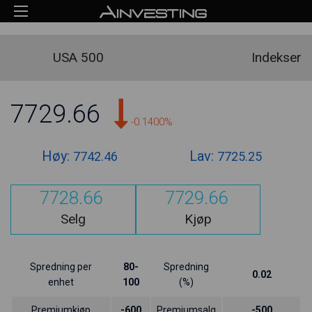
USA 500
Indekser
7729.66
-0.1400%
Høy:
Lav:
7742.46
7725.25
7728.66
7729.66
Selg
Kjøp
Spredning per
80-
Spredning
0.02
enhet
100
(%)
Premiumkjøp
-600
Premiumsalg
-500