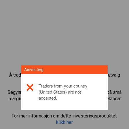
Ainvesting
Å trade CFD-er med aksjeindeks gir deg et bredt utvalg
av investeringsmuligheter.
Traders from your country
(United States) are not
Begynn å trade CFD-er i
USA 500
og bruke giring på små
accepted.
margininnskudd til å øke tradingsvolumet. Spor sektorer
og økonomier.
For mer informasjon om dette investeringsproduktet,
klikk her