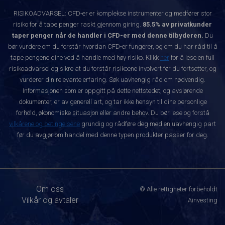
RISIKOADVARSEL: CFD-er er komplekse instrumenter og medfører stor
risiko for å tape penger raskt gjennom giring.
85.5% av privatkunder
taper penger når de handler i CFD-er med denne tilbyderen.
Du
bør vurdere om du forstår hvordan CFD-er fungerer, og om du har råd til å
tape pengene dine ved å handle med høy risiko. Klikk
her
for å lese en full
risikoadvarsel og sikre at du forstår risikoene involvert før du fortsetter, og
vurderer din relevante erfaring. Søk uavhengig råd om nødvendig.
Informasjonen som er oppgitt på dette nettstedet, og avslørende
dokumenter, er av generell art, og tar ikke hensyn til dine personlige
forhold, økonomiske situasjon eller andre behov. Du bør lese og forstå
vilkårene og betingelsene
grundig og rådføre deg med en uavhengig part
før du avgjør om handel med denne typen produkter passer for deg.
Om oss
© Alle rettigheter forbeholdt
Vilkår og avtaler
Ainvesting