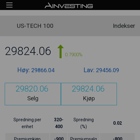
US-TECH 100
Indekser
29824.06
0.7900%
Høy:
Lav:
29866.04
29456.09
29820.06
29824.06
Selg
Kjøp
Spredning per
320-
Spredning
0.02
enhet
400
(%)
Premiumkjøp
-900
Premiumsalg
-800