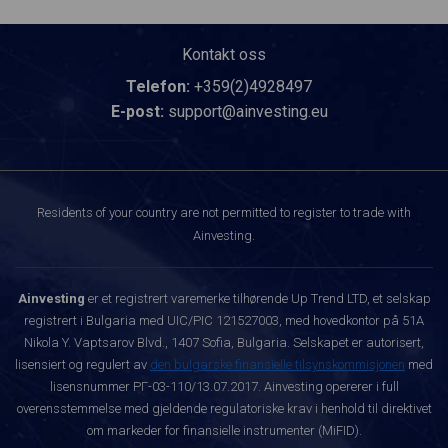
Kontakt oss
Telefon:
+359(2)4928497
E-post:
support@ainvesting.eu
Residents of your country are not permitted to register to trade with
Ainvesting.
Ainvesting
er et registrert varemerke tilhørende Up Trend LTD, et selskap
registrert i Bulgaria med UIC/PIC 121527003, med hovedkontor på 51A
Nikola Y. Vaptsarov Blvd., 1407 Sofia, Bulgaria. Selskapet er autorisert,
lisensiert og regulert av
den bulgarske finansielle tilsynskommisjonen
med
lisensnummer РГ-03-110/13.07.2017. Ainvesting opererer i full
overensstemmelse med gjeldende regulatoriske krav i henhold til direktivet
om markeder for finansielle instrumenter (MiFID).