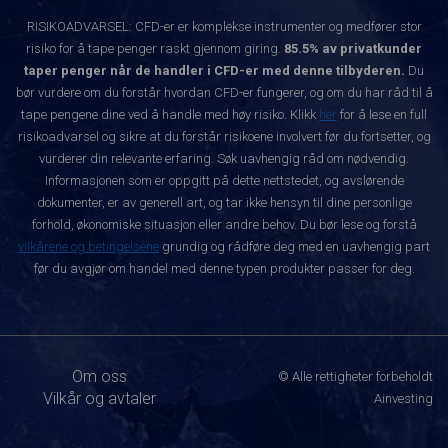
RISIKOADVARSEL: CFD-er er komplekse instrumenter og medfører stor
risiko for å tape penger raskt gjennom giring.
85.5% av privatkunder
taper penger når de handler i CFD-er med denne tilbyderen.
Du
bør vurdere om du forstår hvordan CFD-er fungerer, og om du har råd til å
tape pengene dine ved å handle med høy risiko. Klikk
her
for å lese en full
risikoadvarsel og sikre at du forstår risikoene involvert før du fortsetter, og
vurderer din relevante erfaring. Søk uavhengig råd om nødvendig.
Informasjonen som er oppgitt på dette nettstedet, og avslørende
dokumenter, er av generell art, og tar ikke hensyn til dine personlige
forhold, økonomiske situasjon eller andre behov. Du bør lese og forstå
vilkårene og betingelsene
grundig og rådføre deg med en uavhengig part
før du avgjør om handel med denne typen produkter passer for deg.
Om oss
© Alle rettigheter forbeholdt
Vilkår og avtaler
Ainvesting