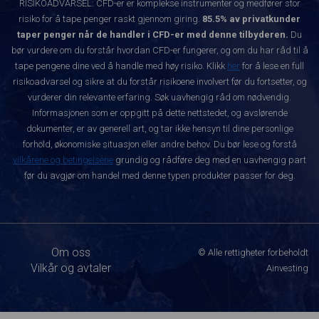
RISIKOADVARSEL: CFD-er er komplekse instrumenter og medfører stor
risiko for å tape penger raskt gjennom giring.
85.5% av privatkunder
taper penger når de handler i CFD-er med denne tilbyderen.
Du
bør vurdere om du forstår hvordan CFD-er fungerer, og om du har råd til å
tape pengene dine ved å handle med høy risiko. Klikk
her
for å lese en full
risikoadvarsel og sikre at du forstår risikoene involvert før du fortsetter, og
vurderer din relevante erfaring. Søk uavhengig råd om nødvendig.
Informasjonen som er oppgitt på dette nettstedet, og avslørende
dokumenter, er av generell art, og tar ikke hensyn til dine personlige
forhold, økonomiske situasjon eller andre behov. Du bør lese og forstå
vilkårene og betingelsene
grundig og rådføre deg med en uavhengig part
før du avgjør om handel med denne typen produkter passer for deg.
Om oss
© Alle rettigheter forbeholdt
Vilkår og avtaler
Ainvesting