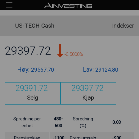
US-TECH Cash
Indekser
29397.72
-0.5000%
Høy:
Lav:
29567.70
29124.80
29391.72
29397.72
Selg
Kjøp
Spredning per
480-
Spredning
0.03
enhet
600
(%)
Premiumkjøp
-1100
Premiumsalg
-900