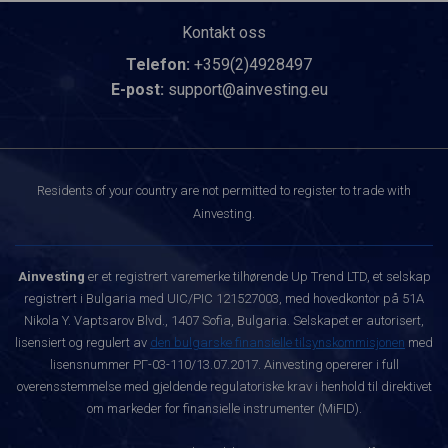
Kontakt oss
Telefon:
+359(2)4928497
E-post:
support@ainvesting.eu
Residents of your country are not permitted to register to trade with
Ainvesting.
Ainvesting
er et registrert varemerke tilhørende Up Trend LTD, et selskap
registrert i Bulgaria med UIC/PIC 121527003, med hovedkontor på 51A
Nikola Y. Vaptsarov Blvd., 1407 Sofia, Bulgaria. Selskapet er autorisert,
lisensiert og regulert av
den bulgarske finansielle tilsynskommisjonen
med
lisensnummer РГ-03-110/13.07.2017. Ainvesting opererer i full
overensstemmelse med gjeldende regulatoriske krav i henhold til direktivet
om markeder for finansielle instrumenter (MiFID).