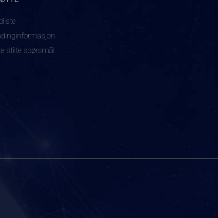
dliste
adinginformasjon
te stilte spørsmål