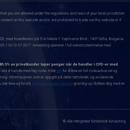
that you are allowed under the regulations and laws of your local jurisdiction
content on this website and/or are prohibited to trade via this website or if
003, med hovedkontor på 51A Nikola Y. Vaptsarov Blvd., 1407 Sofia, Bulgaria.
-110/13.07.2017. Ainvesting opererer i full overensstemmelse med
85.5% av privatkunder taper penger når de handler i CFD-er med
ved å handle med høy risiko. Klikk
her
for å lese en full risikoadvarsel og
vendig. Informasjonen som er oppgitt på dette nettstedet, og avslørende
Du bør lese og forstå
vilkårene og betingelsene
grundig og rådføre deg med en
© Alle rettigheter forbeholdt Ainvesting