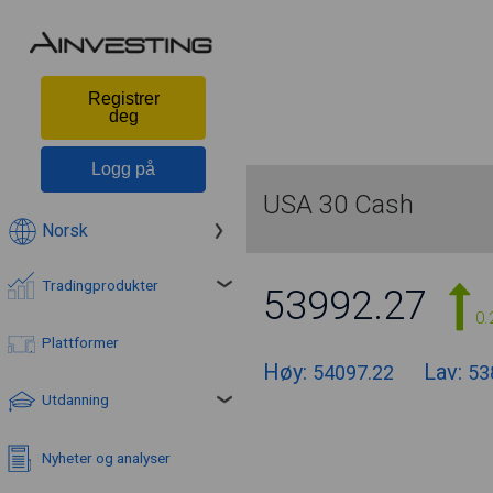
Registrer
deg
Logg på
USA 30 Cash
Norsk
Tradingprodukter
53992.27
0.
Plattformer
Høy:
Lav:
54097.22
53
Utdanning
Nyheter og analyser