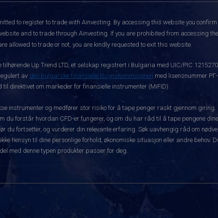
itted to register to trade with Ainvesting.
By accessing this website you confirm 
website and to trade through Ainvesting. If you are prohibited from accessing the 
re allowed to trade or not, you are kindly requested to exit this website.
ke tilhørende Up Trend LTD, et selskap registrert i Bulgaria med UIC/PIC 121527
 regulert av
den bulgarske finansielle tilsynskommisjonen
med lisensnummer РГ-03
 til direktivet om markeder for finansielle instrumenter (MiFID).
 instrumenter og medfører stor risiko for å tape penger raskt gjennom giring.
m du forstår hvordan CFD-er fungerer, og om du har råd til å tape pengene dine 
rt før du fortsetter, og vurderer din relevante erfaring. Søk uavhengig råd om nød
 ikke hensyn til dine personlige forhold, økonomiske situasjon eller andre behov. 
del med denne typen produkter passer for deg.