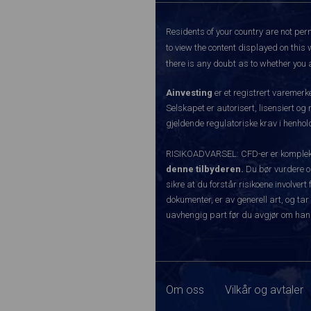
Residents of your country are not perm
to view the content displayed on this 
there is any doubt as to whether you a
Ainvesting
er et registrert varemer
Selskapet er autorisert, lisensiert og
gjeldende regulatoriske krav i henhold
RISIKOADVARSEL: CFD-er er komplekse
denne tilbyderen.
Du bør vurdere o
sikre at du forstår risikoene involve
dokumenter, er av generell art, og tar
uavhengig part før du avgjør om han
Om oss
Vilkår og avtaler