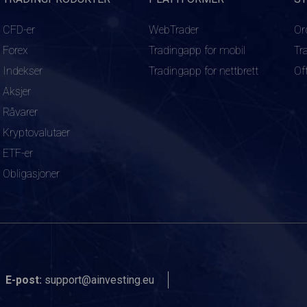
CFD-er
WebTrader
Or
Forex
Tradingapp for mobil
Tr
Indekser
Tradingapp for nettbrett
Of
Aksjer
Råvarer
Kryptovalutaer
ETF-er
Obligasjoner
E-post:
support@ainvesting.eu