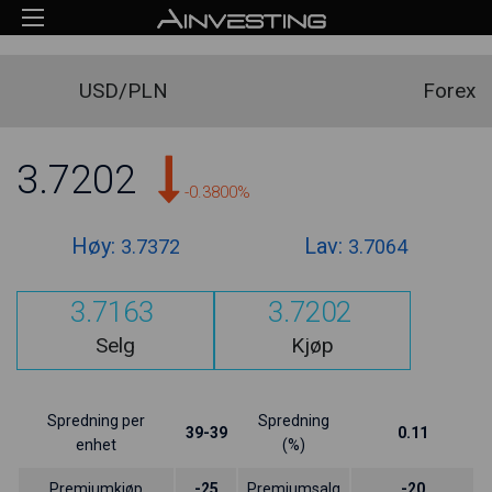
USD/PLN
Forex
3.7202
-0.3800%
Høy:
Lav:
3.7372
3.7064
3.7163
3.7202
Selg
Kjøp
Spredning per
Spredning
39-39
0.11
enhet
(%)
Premiumkjøp
-25
Premiumsalg
-20