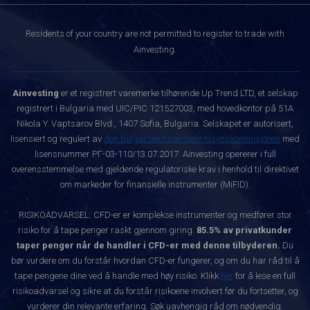
Residents of your country are not permitted to register to trade with
Ainvesting.
Ainvesting
er et registrert varemerke tilhørende Up Trend LTD, et selskap
registrert i Bulgaria med UIC/PIC 121527003, med hovedkontor på 51A
Nikola Y. Vaptsarov Blvd., 1407 Sofia, Bulgaria. Selskapet er autorisert,
lisensiert og regulert av
den bulgarske finansielle tilsynskommisjonen
med
lisensnummer РГ-03-110/13.07.2017. Ainvesting opererer i full
overensstemmelse med gjeldende regulatoriske krav i henhold til direktivet
om markeder for finansielle instrumenter (MiFID).
RISIKOADVARSEL: CFD-er er komplekse instrumenter og medfører stor
risiko for å tape penger raskt gjennom giring.
85.5% av privatkunder
taper penger når de handler i CFD-er med denne tilbyderen.
Du
bør vurdere om du forstår hvordan CFD-er fungerer, og om du har råd til å
tape pengene dine ved å handle med høy risiko. Klikk
her
for å lese en full
risikoadvarsel og sikre at du forstår risikoene involvert før du fortsetter, og
vurderer din relevante erfaring. Søk uavhengig råd om nødvendig.