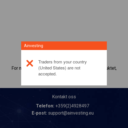
Ainvesting
Traders from your country
(United States) are not
For mer informasjon om dette investeringsproduktet,
accepted.
klikk her
Kontakt oss
Telefon:
+359(2)4928497
E-post:
support@ainvesting.eu