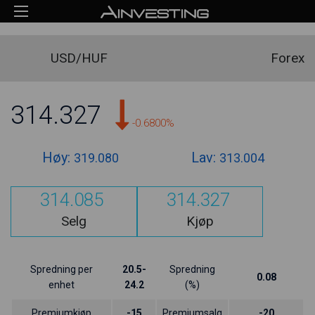
USD/HUF
Forex
314.327
-0.6800%
Høy:
Lav:
319.080
313.004
314.085
314.327
Selg
Kjøp
Spredning per
20.5-
Spredning
0.08
enhet
24.2
(%)
Premiumkjøp
-15
Premiumsalg
-20