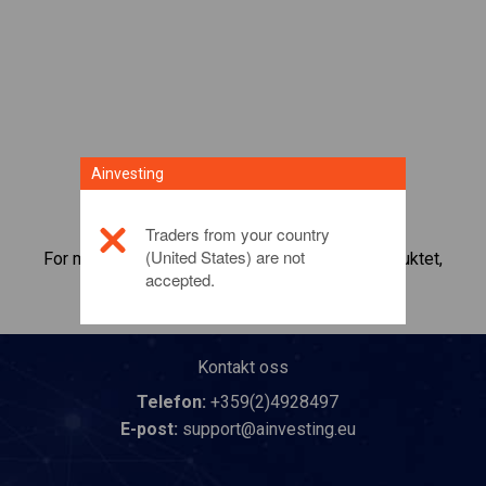
Ainvesting
Traders from your country
(United States) are not
For mer informasjon om dette investeringsproduktet,
accepted.
klikk her
Kontakt oss
Telefon:
+359(2)4928497
E-post:
support@ainvesting.eu