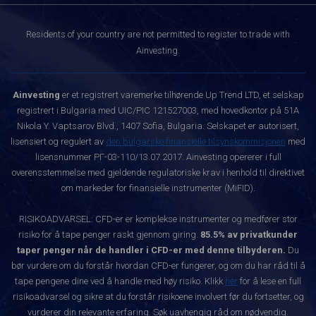
Residents of your country are not permitted to register to trade with
Ainvesting.
Ainvesting
er et registrert varemerke tilhørende Up Trend LTD, et selskap
registrert i Bulgaria med UIC/PIC 121527003, med hovedkontor på 51A
Nikola Y. Vaptsarov Blvd., 1407 Sofia, Bulgaria. Selskapet er autorisert,
lisensiert og regulert av
den bulgarske finansielle tilsynskommisjonen
med
lisensnummer РГ-03-110/13.07.2017. Ainvesting opererer i full
overensstemmelse med gjeldende regulatoriske krav i henhold til direktivet
om markeder for finansielle instrumenter (MiFID).
RISIKOADVARSEL: CFD-er er komplekse instrumenter og medfører stor
risiko for å tape penger raskt gjennom giring.
85.5% av privatkunder
taper penger når de handler i CFD-er med denne tilbyderen.
Du
bør vurdere om du forstår hvordan CFD-er fungerer, og om du har råd til å
tape pengene dine ved å handle med høy risiko. Klikk
her
for å lese en full
risikoadvarsel og sikre at du forstår risikoene involvert før du fortsetter, og
vurderer din relevante erfaring. Søk uavhengig råd om nødvendig.