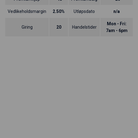
Vedlikeholdsmargin
2.50%
Utløpsdato
n/a
Mon - Fri:
Giring
20
Handelstider
7am - 6pm