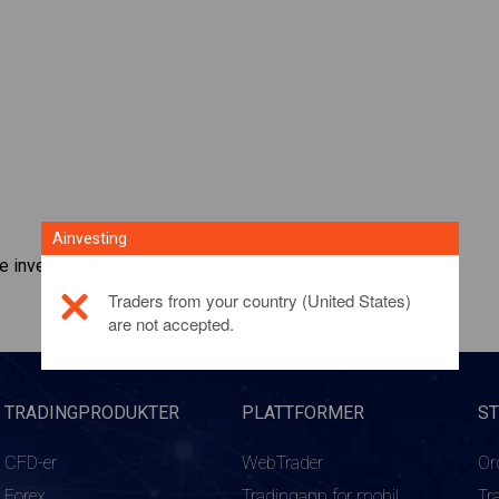
Ainvesting
e investeringsproduktet,
klikk her
Traders from your country (United States)
are not accepted.
TRADINGPRODUKTER
PLATTFORMER
S
CFD-er
WebTrader
Or
Forex
Tradingapp for mobil
Tr