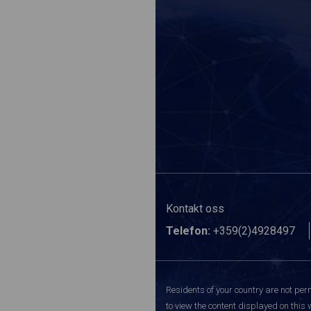
Kontakt oss
Telefon:
+359(2)4928497
Residents of your country are not perm
to view the content displayed on this 