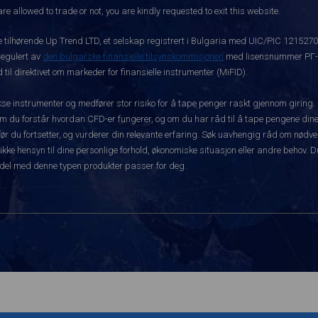
re allowed to trade or not, you are kindly requested to exit this website.
ke tilhørende Up Trend LTD, et selskap registrert i Bulgaria med UIC/PIC 121527
 regulert av
den bulgarske finansielle tilsynskommisjonen
med lisensnummer РГ-03
 til direktivet om markeder for finansielle instrumenter (MiFID).
 instrumenter og medfører stor risiko for å tape penger raskt gjennom giring.
m du forstår hvordan CFD-er fungerer, og om du har råd til å tape pengene dine 
rt før du fortsetter, og vurderer din relevante erfaring. Søk uavhengig råd om nød
 ikke hensyn til dine personlige forhold, økonomiske situasjon eller andre behov. 
del med denne typen produkter passer for deg.