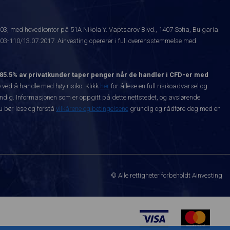
003, med hovedkontor på 51A Nikola Y. Vaptsarov Blvd., 1407 Sofia, Bulgaria.
-110/13.07.2017. Ainvesting opererer i full overensstemmelse med
85.5% av privatkunder taper penger når de handler i CFD-er med
ved å handle med høy risiko. Klikk
her
for å lese en full risikoadvarsel og
vendig. Informasjonen som er oppgitt på dette nettstedet, og avslørende
Du bør lese og forstå
vilkårene og betingelsene
grundig og rådføre deg med en
© Alle rettigheter forbeholdt Ainvesting