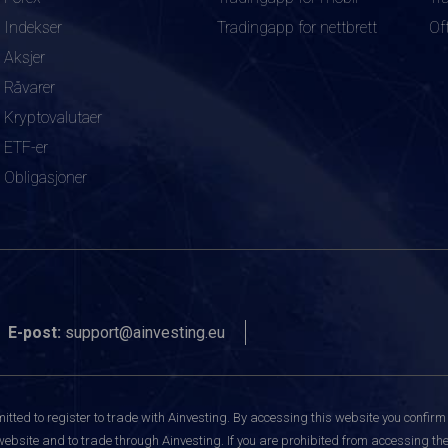
Indekser
Tradingapp for nettbrett
Of
Aksjer
Råvarer
Kryptovalutaer
ETF-er
Obligasjoner
E-post:
support@ainvesting.eu
itted to register to trade with Ainvesting.
By accessing this website you confirm 
website and to trade through Ainvesting. If you are prohibited from accessing the 