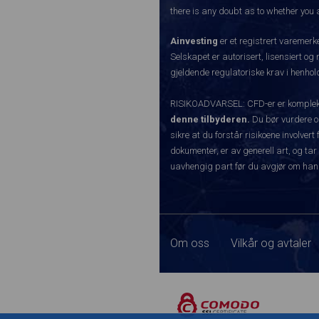
there is any doubt as to whether you a
Ainvesting
er et registrert varemer
Selskapet er autorisert, lisensiert og
gjeldende regulatoriske krav i henhold
RISIKOADVARSEL: CFD-er er komplekse
denne tilbyderen.
Du bør vurdere o
sikre at du forstår risikoene involve
dokumenter, er av generell art, og tar
uavhengig part før du avgjør om han
Om oss
Vilkår og avtaler