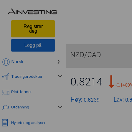
Registrer
deg
Logg på
NZD/CAD
Norsk
Tradingprodukter
0.8214
-0.1400
Plattformer
Høy:
Lav:
0.8239
0.
Utdanning
Nyheter og analyser