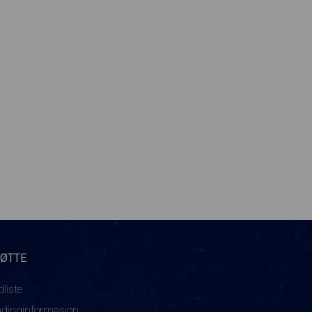
TØTTE
dliste
adinginformasjon