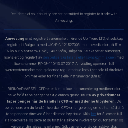
Residents of your country are not permitted to register to trade with
Ainvesting.
Ainvesting
er et registrert varemerke tilhørende Up Trend LTD, et selskap
registrert i Bulgaria med UIC/PIC 121527003, med hovedkontor på 51A
Nikola Y. Vaptsarov Blvd., 1407 Sofia, Bulgaria. Selskapet er autorisert,
lisensiert og regulert av
den bulgarske finansielle tilsynskommisjonen
med
lisensnummer РГ-03-110/13.07.2017. Ainvesting opererer i full
overensstemmelse med gjeldende regulatoriske krav i henhold til direktivet
om markeder for finansielle instrumenter (MiFID).
RISIKOADVARSEL: CFD-er er komplekse instrumenter og medfører stor
risiko for å tape penger raskt gjennom giring.
85.5% av privatkunder
taper penger når de handler i CFD-er med denne tilbyderen.
Du
bør vurdere om du forstår hvordan CFD-er fungerer, og om du har råd til å
tape pengene dine ved å handle med høy risiko. Klikk
her
for å lese en full
risikoadvarsel og sikre at du forstår risikoene involvert før du fortsetter, og
vurderer din relevante erfaring. Søk uavhengig råd om nødvendig.