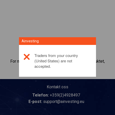
Ainvesting
Traders from your country
(United States) are not
For mer informasjon om dette investeringsproduktet,
accepted.
klikk her
Kontakt oss
Telefon:
+359(2)4928497
E-post:
support@ainvesting.eu