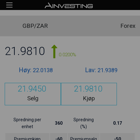
GBP/ZAR
Forex
21.9810
0.0200%
Høy:
Lav:
22.0138
21.9389
21.9450
21.9810
Selg
Kjøp
Spredning per
Spredning
360
0.17
enhet
(%)
Premiumkjøp
-60
Premiumsalg
-50