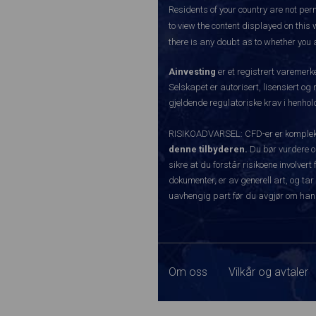
Residents of your country are not perm
to view the content displayed on this 
there is any doubt as to whether you a
Ainvesting
er et registrert varemer
Selskapet er autorisert, lisensiert og
gjeldende regulatoriske krav i henhold
RISIKOADVARSEL: CFD-er er komplekse
denne tilbyderen.
Du bør vurdere o
sikre at du forstår risikoene involve
dokumenter, er av generell art, og tar
uavhengig part før du avgjør om han
Om oss
Vilkår og avtaler