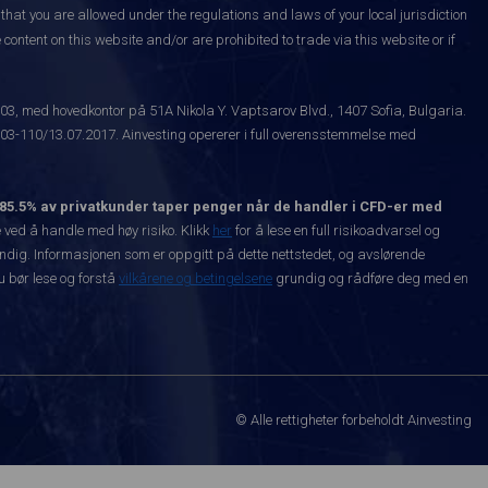
that you are allowed under the regulations and laws of your local jurisdiction
content on this website and/or are prohibited to trade via this website or if
003, med hovedkontor på 51A Nikola Y. Vaptsarov Blvd., 1407 Sofia, Bulgaria.
-110/13.07.2017. Ainvesting opererer i full overensstemmelse med
85.5% av privatkunder taper penger når de handler i CFD-er med
ved å handle med høy risiko. Klikk
her
for å lese en full risikoadvarsel og
vendig. Informasjonen som er oppgitt på dette nettstedet, og avslørende
Du bør lese og forstå
vilkårene og betingelsene
grundig og rådføre deg med en
© Alle rettigheter forbeholdt Ainvesting