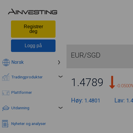
Registrer
deg
Logg på
EUR/SGD
Norsk
Tradingprodukter
1.4789
-0.0500
Plattformer
Høy:
Lav:
1.4801
1.
Utdanning
Nyheter og analyser