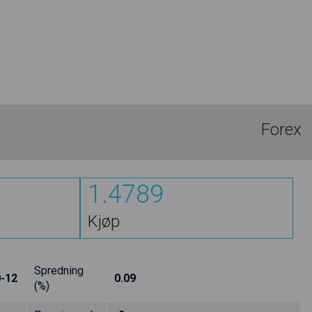
Forex
1.4789
Kjøp
Spredning
-12
0.09
(%)