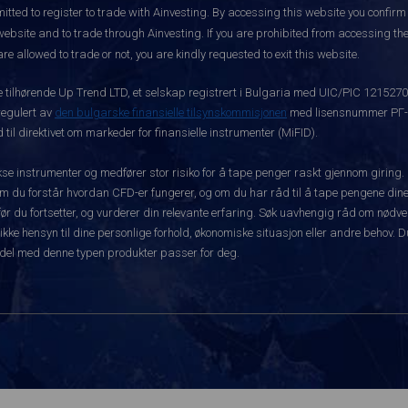
itted to register to trade with Ainvesting.
By accessing this website you confirm 
website and to trade through Ainvesting. If you are prohibited from accessing the 
re allowed to trade or not, you are kindly requested to exit this website.
ke tilhørende Up Trend LTD, et selskap registrert i Bulgaria med UIC/PIC 121527
 regulert av
den bulgarske finansielle tilsynskommisjonen
med lisensnummer РГ-03
 til direktivet om markeder for finansielle instrumenter (MiFID).
 instrumenter og medfører stor risiko for å tape penger raskt gjennom giring.
m du forstår hvordan CFD-er fungerer, og om du har råd til å tape pengene dine 
rt før du fortsetter, og vurderer din relevante erfaring. Søk uavhengig råd om nød
 ikke hensyn til dine personlige forhold, økonomiske situasjon eller andre behov. 
del med denne typen produkter passer for deg.