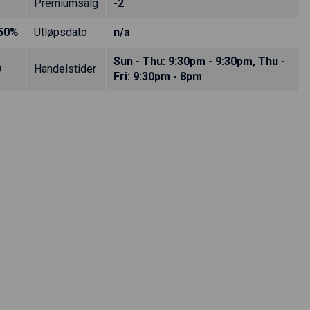
Premiumsalg
-2
.50%
Utløpsdato
n/a
Sun - Thu: 9:30pm - 9:30pm, Thu -
0
Handelstider
Fri: 9:30pm - 8pm