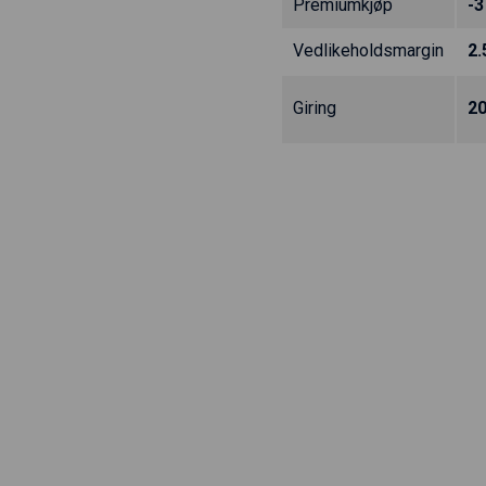
Premiumkjøp
-3
Vedlikeholdsmargin
2
Giring
2