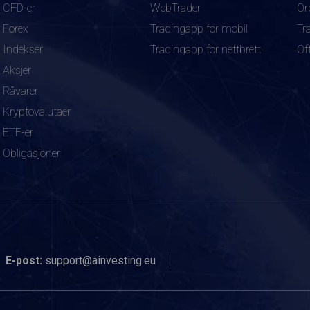
CFD-er
WebTrader
Or
Forex
Tradingapp for mobil
Tr
Indekser
Tradingapp for nettbrett
Of
Aksjer
Råvarer
Kryptovalutaer
ETF-er
Obligasjoner
E-post:
support@ainvesting.eu