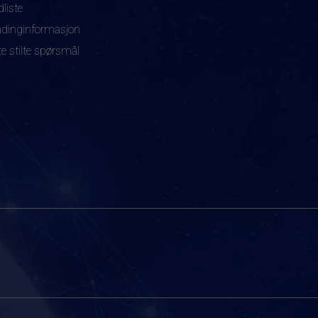
dliste
adinginformasjon
te stilte spørsmål