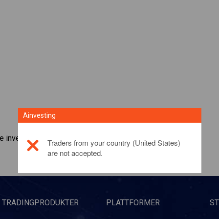
Ainvesting
e investeringsproduktet,
klikk her
Traders from your country (United States)
are not accepted.
TRADINGPRODUKTER
PLATTFORMER
S