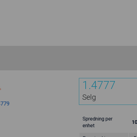
1.4777
%
Selg
4779
Spredning per
10
enhet