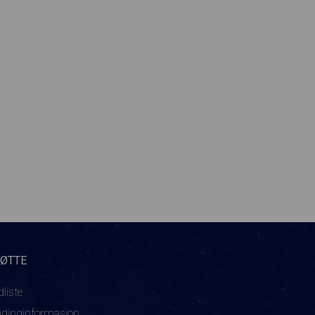
TØTTE
dliste
adinginformasjon