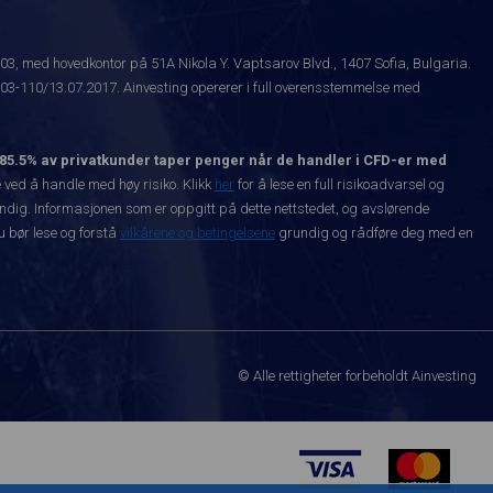
003, med hovedkontor på 51A Nikola Y. Vaptsarov Blvd., 1407 Sofia, Bulgaria.
-110/13.07.2017. Ainvesting opererer i full overensstemmelse med
85.5% av privatkunder taper penger når de handler i CFD-er med
ved å handle med høy risiko. Klikk
her
for å lese en full risikoadvarsel og
vendig. Informasjonen som er oppgitt på dette nettstedet, og avslørende
Du bør lese og forstå
vilkårene og betingelsene
grundig og rådføre deg med en
© Alle rettigheter forbeholdt Ainvesting