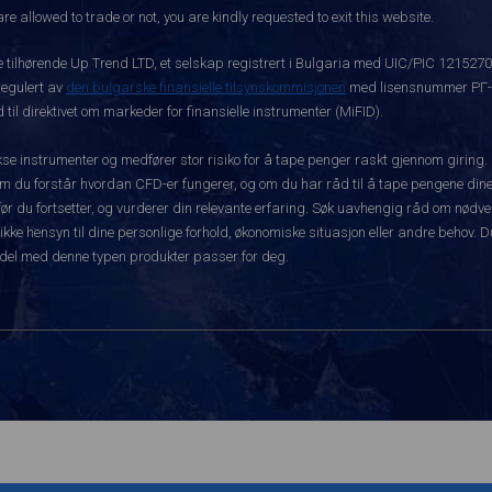
re allowed to trade or not, you are kindly requested to exit this website.
ke tilhørende Up Trend LTD, et selskap registrert i Bulgaria med UIC/PIC 121527
 regulert av
den bulgarske finansielle tilsynskommisjonen
med lisensnummer РГ-03
 til direktivet om markeder for finansielle instrumenter (MiFID).
 instrumenter og medfører stor risiko for å tape penger raskt gjennom giring.
m du forstår hvordan CFD-er fungerer, og om du har råd til å tape pengene dine 
rt før du fortsetter, og vurderer din relevante erfaring. Søk uavhengig råd om nød
 ikke hensyn til dine personlige forhold, økonomiske situasjon eller andre behov. 
del med denne typen produkter passer for deg.