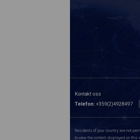
Kontakt oss
Telefon:
+359(2)4928497
Residents of your country are not perm
to view the content displayed on this 