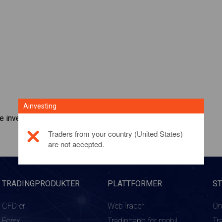
Ainvesting
e investeringsproduktet,
klikk her
Traders from your country (United States)
are not accepted.
TRADINGPRODUKTER
PLATTFORMER
S
CFD-er
WebTrader
Or
Forex
Tradingapp for mobil
Tr