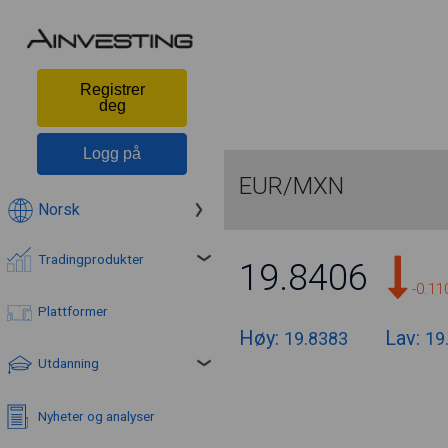
Registrer
deg
Logg på
EUR/MXN
Norsk
Tradingprodukter
19.8406
-0.1
Plattformer
Høy:
Lav:
19.8383
19
Utdanning
Nyheter og analyser