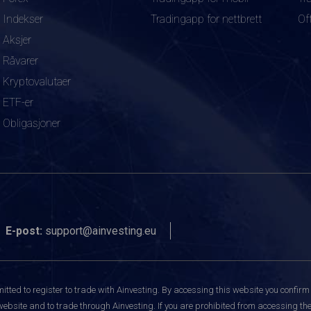
Indekser
Tradingapp for nettbrett
Of
Aksjer
Råvarer
Kryptovalutaer
ETF-er
Obligasjoner
E-post:
support@ainvesting.eu
itted to register to trade with Ainvesting.
By accessing this website you confirm 
website and to trade through Ainvesting. If you are prohibited from accessing the 