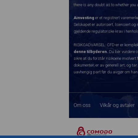
there is any doubt as to whether you a
Ainvesting
er et registrert varemer
Selskapet er autorisert, lisensiert og
gjeldende regulatoriske krav i henhold
RISIKOADVARSEL: CFD-er er komplekse
denne tilbyderen.
Du bør vurdere o
sikre at du forstår risikoene involve
dokumenter, er av generell art, og tar
uavhengig part før du avgjør om han
Om oss
Vilkår og avtaler