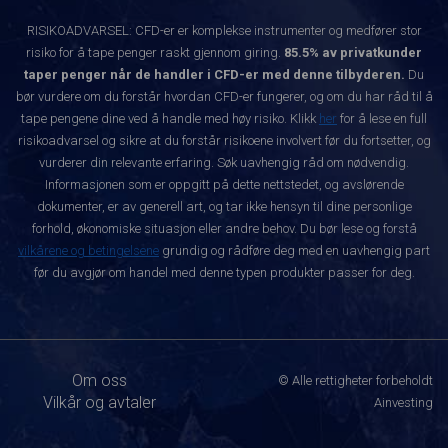
RISIKOADVARSEL: CFD-er er komplekse instrumenter og medfører stor
risiko for å tape penger raskt gjennom giring.
85.5% av privatkunder
taper penger når de handler i CFD-er med denne tilbyderen.
Du
bør vurdere om du forstår hvordan CFD-er fungerer, og om du har råd til å
tape pengene dine ved å handle med høy risiko. Klikk
her
for å lese en full
risikoadvarsel og sikre at du forstår risikoene involvert før du fortsetter, og
vurderer din relevante erfaring. Søk uavhengig råd om nødvendig.
Informasjonen som er oppgitt på dette nettstedet, og avslørende
dokumenter, er av generell art, og tar ikke hensyn til dine personlige
forhold, økonomiske situasjon eller andre behov. Du bør lese og forstå
vilkårene og betingelsene
grundig og rådføre deg med en uavhengig part
før du avgjør om handel med denne typen produkter passer for deg.
Om oss
© Alle rettigheter forbeholdt
Vilkår og avtaler
Ainvesting