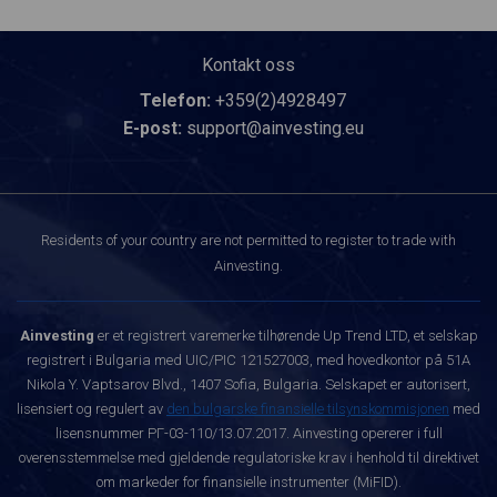
Kontakt oss
Telefon:
+359(2)4928497
E-post:
support@ainvesting.eu
Residents of your country are not permitted to register to trade with
Ainvesting.
Ainvesting
er et registrert varemerke tilhørende Up Trend LTD, et selskap
registrert i Bulgaria med UIC/PIC 121527003, med hovedkontor på 51A
Nikola Y. Vaptsarov Blvd., 1407 Sofia, Bulgaria. Selskapet er autorisert,
lisensiert og regulert av
den bulgarske finansielle tilsynskommisjonen
med
lisensnummer РГ-03-110/13.07.2017. Ainvesting opererer i full
overensstemmelse med gjeldende regulatoriske krav i henhold til direktivet
om markeder for finansielle instrumenter (MiFID).