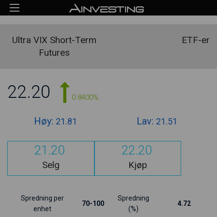
Ultra VIX Short-Term
ETF-er
Futures
22.20
0.8400%
Høy:
Lav:
21.81
21.51
21.20
22.20
Selg
Kjøp
Spredning per
Spredning
70-100
4.72
enhet
(%)