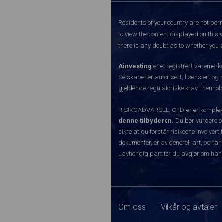
Residents of your country are not perm
to view the content displayed on this 
there is any doubt as to whether you a
Ainvesting
er et registrert varemer
Selskapet er autorisert, lisensiert og
gjeldende regulatoriske krav i henhold
RISIKOADVARSEL: CFD-er er komplekse
denne tilbyderen.
Du bør vurdere o
sikre at du forstår risikoene involve
dokumenter, er av generell art, og tar
uavhengig part før du avgjør om han
Om oss
Vilkår og avtaler