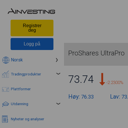
Registrer
deg
Logg på
ProShares UltraPro
Norsk
Tradingprodukter
73.74
-2.2300%
Plattformer
Høy:
Lav:
76.33
73
Utdanning
Nyheter og analyser