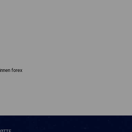
innen forex
TØTTE