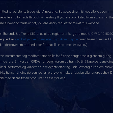
itted to register to trade with Ainvesting.
By accessing this website you confirm 
website and to trade through Ainvesting. If you are prohibited from accessing the 
re allowed to trade or not, you are kindly requested to exit this website.
ke tilhørende Up Trend LTD, et selskap registrert i Bulgaria med UIC/PIC 121527
 regulert av
den bulgarske finansielle tilsynskommisjonen
med lisensnummer РГ-03
 til direktivet om markeder for finansielle instrumenter (MiFID).
 instrumenter og medfører stor risiko for å tape penger raskt gjennom giring.
m du forstår hvordan CFD-er fungerer, og om du har råd til å tape pengene dine 
rt før du fortsetter, og vurderer din relevante erfaring. Søk uavhengig råd om nød
 ikke hensyn til dine personlige forhold, økonomiske situasjon eller andre behov. 
del med denne typen produkter passer for deg.