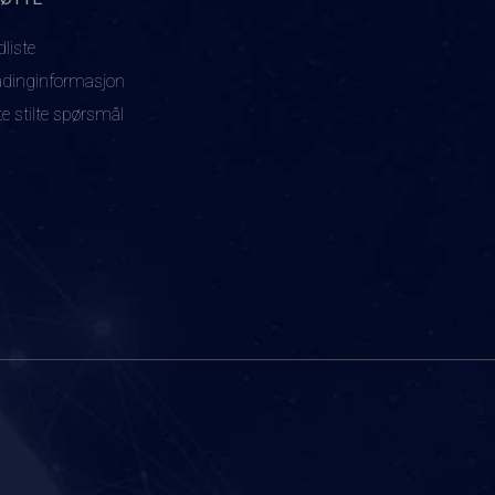
dliste
adinginformasjon
te stilte spørsmål