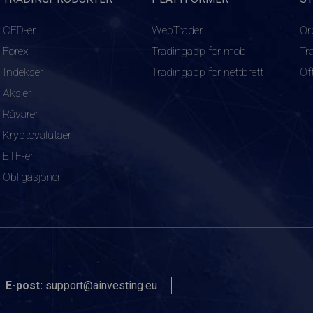
CFD-er
WebTrader
Or
Forex
Tradingapp for mobil
Tr
Indekser
Tradingapp for nettbrett
Of
Aksjer
Råvarer
Kryptovalutaer
ETF-er
Obligasjoner
E-post:
support@ainvesting.eu