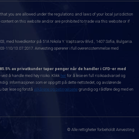
that you are allowed under the regulations and laws of your local jurisdiction
content on this website and/or are prohibited to trade via this website or if
003, med hovedkontor på 51A Nikola Y. Vaptsarov Blvd., 1407 Sofia, Bulgaria.
-110/13.07.2017. Ainvesting opererer i full overensstemmelse med
85.5% av privatkunder taper penger når de handler i CFD-er med
ved å handle med høy risiko. Klikk
her
for å lese en full risikoadvarsel og
vendig. Informasjonen som er oppgitt på dette nettstedet, og avslørende
Du bør lese og forstå
vilkårene og betingelsene
grundig og rådføre deg med en
© Alle rettigheter forbeholdt Ainvesting