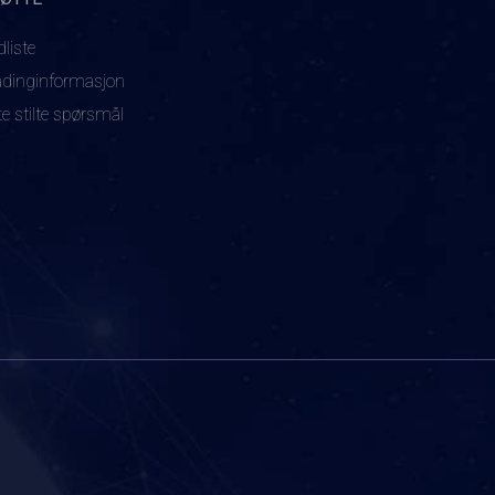
dliste
adinginformasjon
te stilte spørsmål