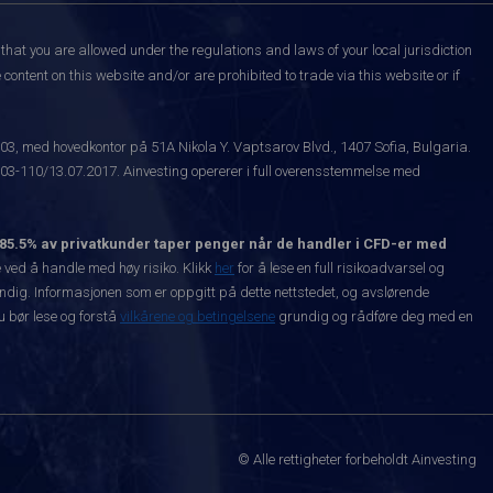
that you are allowed under the regulations and laws of your local jurisdiction
content on this website and/or are prohibited to trade via this website or if
003, med hovedkontor på 51A Nikola Y. Vaptsarov Blvd., 1407 Sofia, Bulgaria.
-110/13.07.2017. Ainvesting opererer i full overensstemmelse med
85.5% av privatkunder taper penger når de handler i CFD-er med
ved å handle med høy risiko. Klikk
her
for å lese en full risikoadvarsel og
vendig. Informasjonen som er oppgitt på dette nettstedet, og avslørende
Du bør lese og forstå
vilkårene og betingelsene
grundig og rådføre deg med en
© Alle rettigheter forbeholdt Ainvesting