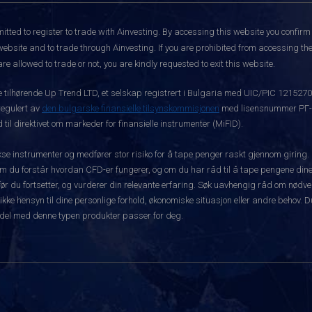
itted to register to trade with Ainvesting.
By accessing this website you confirm 
website and to trade through Ainvesting. If you are prohibited from accessing the 
re allowed to trade or not, you are kindly requested to exit this website.
ke tilhørende Up Trend LTD, et selskap registrert i Bulgaria med UIC/PIC 121527
 regulert av
den bulgarske finansielle tilsynskommisjonen
med lisensnummer РГ-03
 til direktivet om markeder for finansielle instrumenter (MiFID).
 instrumenter og medfører stor risiko for å tape penger raskt gjennom giring.
m du forstår hvordan CFD-er fungerer, og om du har råd til å tape pengene dine 
rt før du fortsetter, og vurderer din relevante erfaring. Søk uavhengig råd om nød
 ikke hensyn til dine personlige forhold, økonomiske situasjon eller andre behov. 
del med denne typen produkter passer for deg.