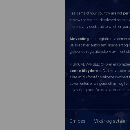
Residents of your country are not perm
to view the content displayed on this 
there is any doubt as to whether you a
Ainvesting
er et registrert varemer
Selskapet er autorisert, lisensiert og
gjeldende regulatoriske krav i henhold
RISIKOADVARSEL: CFD-er er komplekse
denne tilbyderen.
Du bør vurdere o
sikre at du forstår risikoene involve
dokumenter, er av generell art, og tar
uavhengig part før du avgjør om han
Om oss
Vilkår og avtaler