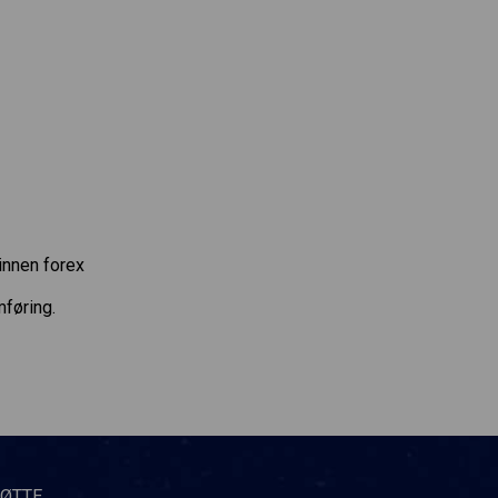
innen forex
føring.
TØTTE