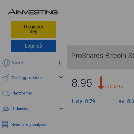
Registrer
deg
Logg på
ProShares Bitcoin S
Norsk
Tradingprodukter
8.95
-0.8000%
Plattformer
Høy:
Lav:
8.79
8.
Utdanning
Nyheter og analyser