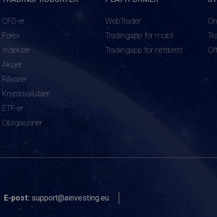
CFD-er
WebTrader
Or
Forex
Tradingapp for mobil
Tr
Indekser
Tradingapp for nettbrett
Of
Aksjer
Råvarer
Kryptovalutaer
ETF-er
Obligasjoner
E-post:
support@ainvesting.eu