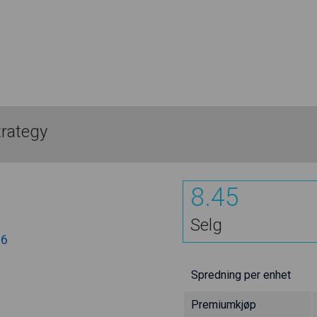
trategy
8.45
Selg
66
Spredning per enhet
Premiumkjøp