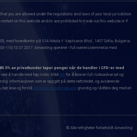
that you are allowed under the regulations and laws of your local jurisdiction
content on this website and/or are prohibited to trade via this website or if
003, med hovedkontor på 51A Nikola Y. Vaptsarov Blvd., 1407 Sofia, Bulgaria.
-110/13.07.2017. Ainvesting opererer i full overensstemmelse med
85.5% av privatkunder taper penger når de handler i CFD-er med
ved å handle med høy risiko. Klikk
her
for å lese en full risikoadvarsel og
vendig. Informasjonen som er oppgitt på dette nettstedet, og avslørende
Du bør lese og forstå
vilkårene og betingelsene
grundig og rådføre deg med en
© Alle rettigheter forbeholdt Ainvesting