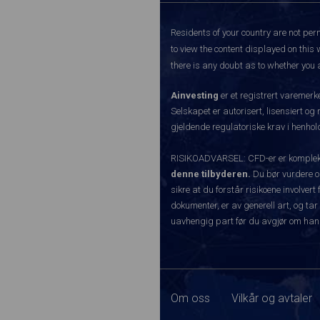
Residents of your country are not perm
to view the content displayed on this 
there is any doubt as to whether you a
Ainvesting
er et registrert varemer
Selskapet er autorisert, lisensiert og
gjeldende regulatoriske krav i henhold
RISIKOADVARSEL: CFD-er er komplekse
denne tilbyderen.
Du bør vurdere o
sikre at du forstår risikoene involve
dokumenter, er av generell art, og tar
uavhengig part før du avgjør om han
Om oss
Vilkår og avtaler