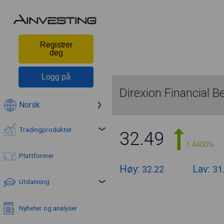
Registrer
deg
Logg på
Direxion Financial B
Norsk
Tradingprodukter
32.49
1.4400%
Plattformer
Høy:
Lav:
32.22
31
Utdanning
Nyheter og analyser