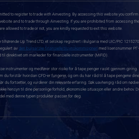
itted to register to trade with Ainvesting.
By accessing this website you confirm 
website and to trade through Ainvesting. If you are prohibited from accessing the 
re allowed to trade or not, you are kindly requested to exit this website.
ke tilhørende Up Trend LTD, et selskap registrert i Bulgaria med UIC/PIC 121527
 regulert av
den bulgarske finansielle tilsynskommisjonen
med lisensnummer РГ-03
 til direktivet om markeder for finansielle instrumenter (MiFID).
 instrumenter og medfører stor risiko for å tape penger raskt gjennom giring.
m du forstår hvordan CFD-er fungerer, og om du har råd til å tape pengene dine 
rt før du fortsetter, og vurderer din relevante erfaring. Søk uavhengig råd om nød
 ikke hensyn til dine personlige forhold, økonomiske situasjon eller andre behov. 
del med denne typen produkter passer for deg.