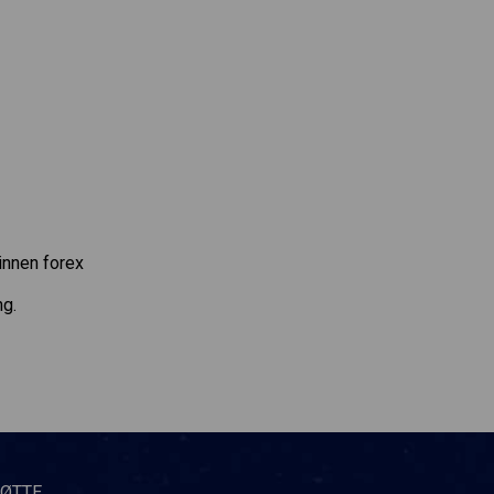
innen forex
ng.
TØTTE