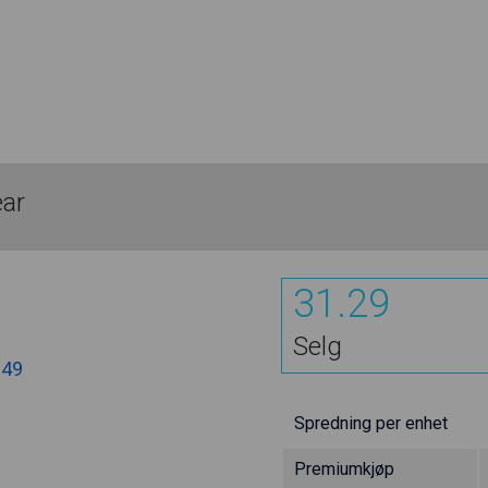
ear
31.29
Selg
.49
Spredning per enhet
Premiumkjøp