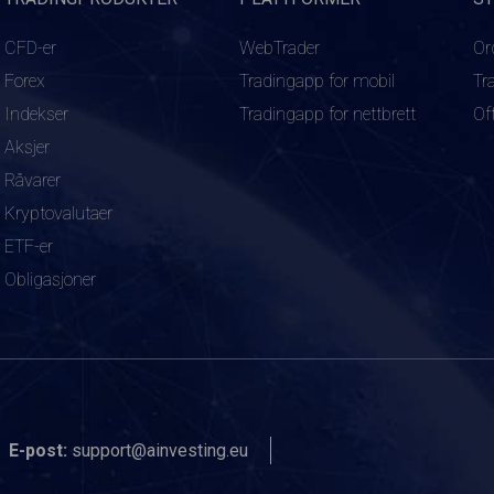
CFD-er
WebTrader
Or
Forex
Tradingapp for mobil
Tr
Indekser
Tradingapp for nettbrett
Of
Aksjer
Råvarer
Kryptovalutaer
ETF-er
Obligasjoner
E-post:
support@ainvesting.eu