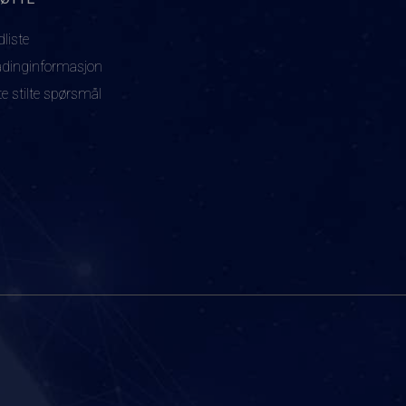
dliste
adinginformasjon
te stilte spørsmål