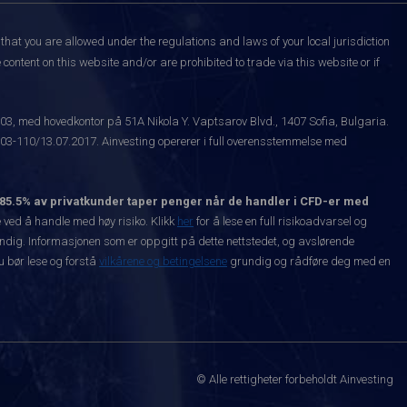
that you are allowed under the regulations and laws of your local jurisdiction
content on this website and/or are prohibited to trade via this website or if
003, med hovedkontor på 51A Nikola Y. Vaptsarov Blvd., 1407 Sofia, Bulgaria.
-110/13.07.2017. Ainvesting opererer i full overensstemmelse med
85.5% av privatkunder taper penger når de handler i CFD-er med
ved å handle med høy risiko. Klikk
her
for å lese en full risikoadvarsel og
vendig. Informasjonen som er oppgitt på dette nettstedet, og avslørende
Du bør lese og forstå
vilkårene og betingelsene
grundig og rådføre deg med en
© Alle rettigheter forbeholdt Ainvesting