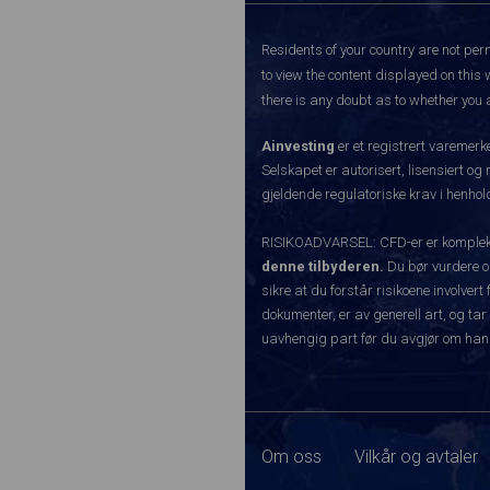
Residents of your country are not perm
to view the content displayed on this 
there is any doubt as to whether you a
Ainvesting
er et registrert varemer
Selskapet er autorisert, lisensiert og
gjeldende regulatoriske krav i henhold
RISIKOADVARSEL: CFD-er er komplekse
denne tilbyderen.
Du bør vurdere o
sikre at du forstår risikoene involve
dokumenter, er av generell art, og tar
uavhengig part før du avgjør om han
Om oss
Vilkår og avtaler