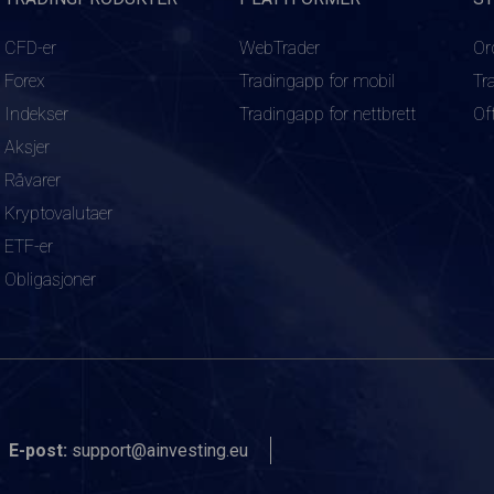
CFD-er
WebTrader
Or
Forex
Tradingapp for mobil
Tr
Indekser
Tradingapp for nettbrett
Of
Aksjer
Råvarer
Kryptovalutaer
ETF-er
Obligasjoner
E-post:
support@ainvesting.eu