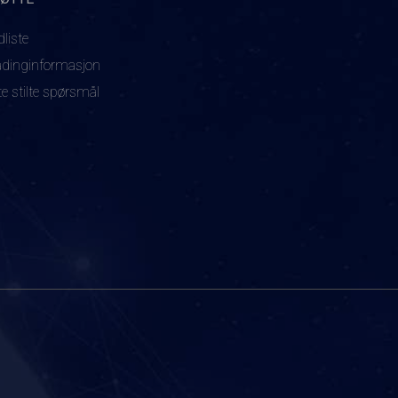
dliste
adinginformasjon
te stilte spørsmål