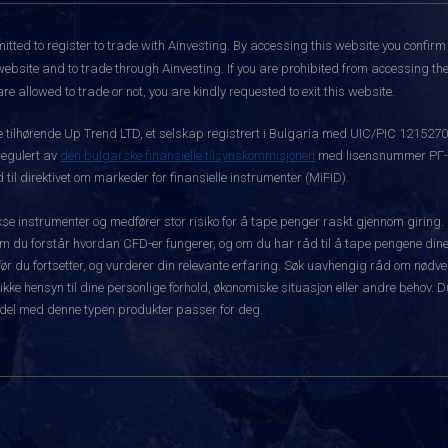
itted to register to trade with Ainvesting.
By accessing this website you confirm 
website and to trade through Ainvesting. If you are prohibited from accessing the 
re allowed to trade or not, you are kindly requested to exit this website.
ke tilhørende Up Trend LTD, et selskap registrert i Bulgaria med UIC/PIC 121527
 regulert av
den bulgarske finansielle tilsynskommisjonen
med lisensnummer РГ-03
 til direktivet om markeder for finansielle instrumenter (MiFID).
 instrumenter og medfører stor risiko for å tape penger raskt gjennom giring.
m du forstår hvordan CFD-er fungerer, og om du har råd til å tape pengene dine 
rt før du fortsetter, og vurderer din relevante erfaring. Søk uavhengig råd om nød
 ikke hensyn til dine personlige forhold, økonomiske situasjon eller andre behov. 
del med denne typen produkter passer for deg.