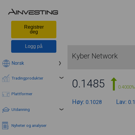
Registrer
deg
Logg på
Kyber Network
Norsk
Tradingprodukter
0.1485
0.4000%
Plattformer
Høy:
Lav:
0.1028
0.
Utdanning
Nyheter og analyser