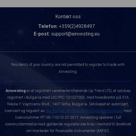
Kontakt oss
Telefon:
+359(2)4928497
E-post:
support@ainvesting.eu
Residents of your country are not permitted to register to trade with
Ainvesting.
Ainvesting
er et registrert varemerke tilhørende Up Trend LTD, et selskap
registrert i Bulgaria med UIC/PIC 121527003, med hovedkontor på 51A
Nikola Y. Vaptsarov Blvd., 1407 Sofia, Bulgaria. Selskapet er autorisert,
lisensiert og regulert av
den bulgarske finansielle tilsynskommisjonen
med
lisensnummer РГ-03-110/13.07.2017. Ainvesting opererer i full
overensstemmelse med gjeldende regulatoriske krav i henhold til direktivet
om markeder for finansielle instrumenter (MiFID).