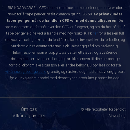
RISIKOADVARSEL: CFD-er er komplekse instrumenter og medfører stor
risiko for å tape penger raskt gjennom giring.
85.5% av privatkunder
taper penger når de handler i CFD-er med denne tilbyderen.
Du
bør vurdere om du forstår hvordan CFD-er fungerer, og om du har råd til å
tape pengene dine ved å handle med høy risiko. Klikk
her
for å lese en full
risikoadvarsel og sikre at du forstår risikoene involvert før du fortsetter, og
vurderer din relevante erfaring. Søk uavhengig råd om nødvendig.
Informasjonen som er oppgitt på dette nettstedet, og avslørende
dokumenter, er av generell art, og tar ikke hensyn til dine personlige
forhold, økonomiske situasjon eller andre behov. Du bør lese og forstå
vilkårene og betingelsene
grundig og rådføre deg med en uavhengig part
før du avgjør om handel med denne typen produkter passer for deg.
Om oss
© Alle rettigheter forbeholdt
Vilkår og avtaler
Ainvesting