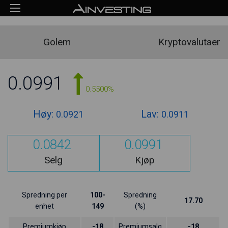
Golem
Kryptovalutaer
0.0991
0.5500%
Høy:
Lav:
0.0921
0.0911
0.0842
0.0991
Selg
Kjøp
Spredning per
100-
Spredning
17.70
enhet
149
(%)
Premiumkjøp
-18
Premiumsalg
-18