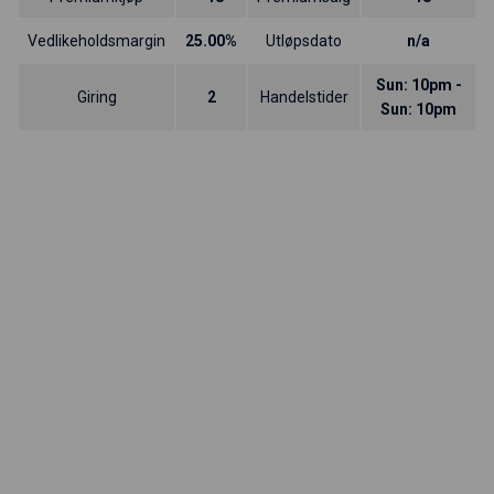
Vedlikeholdsmargin
25.00%
Utløpsdato
n/a
Sun: 10pm -
Giring
2
Handelstider
Sun: 10pm