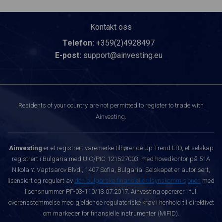
Kontakt oss
Telefon:
+359(2)4928497
E-post:
support@ainvesting.eu
Residents of your country are not permitted to register to trade with
Ainvesting.
Ainvesting
er et registrert varemerke tilhørende Up Trend LTD, et selskap
registrert i Bulgaria med UIC/PIC 121527003, med hovedkontor på 51A
Nikola Y. Vaptsarov Blvd., 1407 Sofia, Bulgaria. Selskapet er autorisert,
lisensiert og regulert av
den bulgarske finansielle tilsynskommisjonen
med
lisensnummer РГ-03-110/13.07.2017. Ainvesting opererer i full
overensstemmelse med gjeldende regulatoriske krav i henhold til direktivet
om markeder for finansielle instrumenter (MiFID).