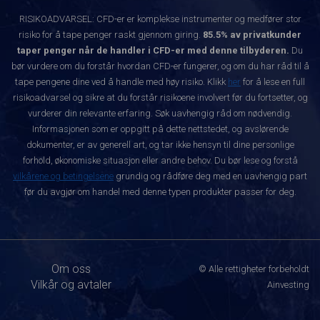
RISIKOADVARSEL: CFD-er er komplekse instrumenter og medfører stor
risiko for å tape penger raskt gjennom giring.
85.5% av privatkunder
taper penger når de handler i CFD-er med denne tilbyderen.
Du
bør vurdere om du forstår hvordan CFD-er fungerer, og om du har råd til å
tape pengene dine ved å handle med høy risiko. Klikk
her
for å lese en full
risikoadvarsel og sikre at du forstår risikoene involvert før du fortsetter, og
vurderer din relevante erfaring. Søk uavhengig råd om nødvendig.
Informasjonen som er oppgitt på dette nettstedet, og avslørende
dokumenter, er av generell art, og tar ikke hensyn til dine personlige
forhold, økonomiske situasjon eller andre behov. Du bør lese og forstå
vilkårene og betingelsene
grundig og rådføre deg med en uavhengig part
før du avgjør om handel med denne typen produkter passer for deg.
Om oss
© Alle rettigheter forbeholdt
Vilkår og avtaler
Ainvesting