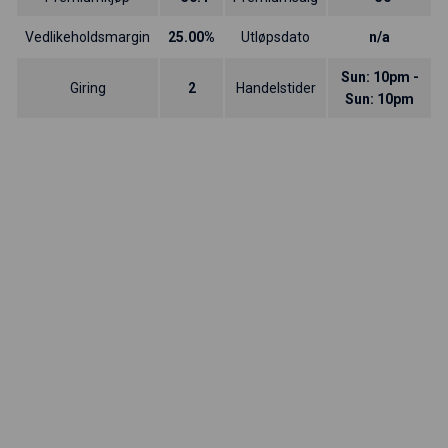
Vedlikeholdsmargin
25.00%
Utløpsdato
n/a
Sun: 10pm -
Giring
2
Handelstider
Sun: 10pm