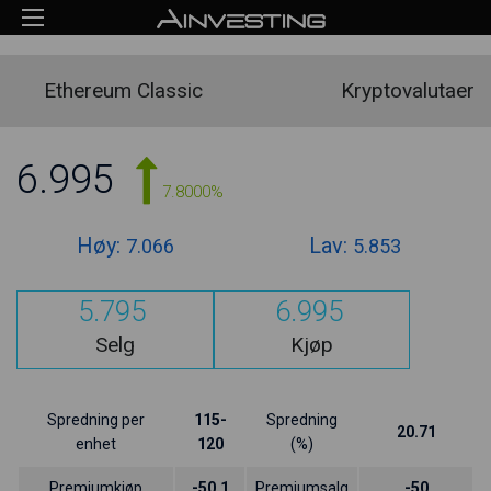
Ethereum Classic
Kryptovalutaer
6.995
7.8000%
Høy:
Lav:
7.066
5.853
5.795
6.995
Selg
Kjøp
Spredning per
115-
Spredning
20.71
enhet
120
(%)
Premiumkjøp
-50.1
Premiumsalg
-50