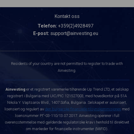
Kontakt oss
Telefon:
+359(2)4928497
E-post:
support@ainvesting.eu
Residents of your country are not permitted to register to trade with
Ainvesting.
Ainvesting
er et registrert varemerke tilhørende Up Trend LTD, et selskap
registrert i Bulgaria med UIC/PIC 121527003, med hovedkontor på 51A
Nikola Y. Vaptsarov Blvd., 1407 Sofia, Bulgaria. Selskapet er autorisert,
lisensiert og regulert av
den bulgarske finansielle tilsynskommisjonen
med
lisensnummer РГ-03-110/13.07.2017. Ainvesting opererer i full
overensstemmelse med gjeldende regulatoriske krav i henhold til direktivet
om markeder for finansielle instrumenter (MiFID).