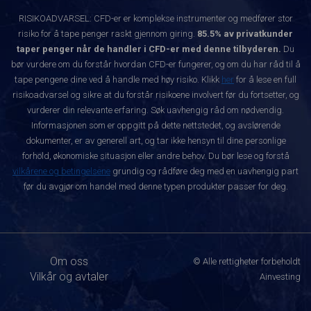
RISIKOADVARSEL: CFD-er er komplekse instrumenter og medfører stor
risiko for å tape penger raskt gjennom giring.
85.5% av privatkunder
taper penger når de handler i CFD-er med denne tilbyderen.
Du
bør vurdere om du forstår hvordan CFD-er fungerer, og om du har råd til å
tape pengene dine ved å handle med høy risiko. Klikk
her
for å lese en full
risikoadvarsel og sikre at du forstår risikoene involvert før du fortsetter, og
vurderer din relevante erfaring. Søk uavhengig råd om nødvendig.
Informasjonen som er oppgitt på dette nettstedet, og avslørende
dokumenter, er av generell art, og tar ikke hensyn til dine personlige
forhold, økonomiske situasjon eller andre behov. Du bør lese og forstå
vilkårene og betingelsene
grundig og rådføre deg med en uavhengig part
før du avgjør om handel med denne typen produkter passer for deg.
Om oss
© Alle rettigheter forbeholdt
Vilkår og avtaler
Ainvesting