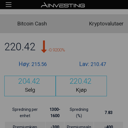
Bitcoin Cash
Kryptovalutaer
220.42
-0.9200%
Høy:
Lav:
215.56
210.47
204.42
220.42
Selg
Kjøp
Spredning per
1300-
Spredning
7.83
enhet
1600
(%)
Premiumkjøp
-300
Premiumsalg
-400