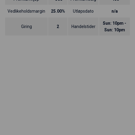
Vedlikeholdsmargin
25.00%
Utløpsdato
n/a
Sun: 10pm -
Giring
2
Handelstider
Sun: 10pm