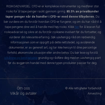
RISIKOADVARSEL: CFD-er er komplekse instrumenter og medfører stor
risiko for å tape penger raskt gjennom giring.
85.5% av privatkunder
taper penger når de handler i CFD-er med denne tilbyderen.
Du
bør vurdere om du forstår hvordan CFD-er fungerer, og om du har råd til å
tape pengene dine ved å handle med høy risiko. Klikk
her
for å lese en full
risikoadvarsel og sikre at du forstår risikoene involvert før du fortsetter, og
vurderer din relevante erfaring. Søk uavhengig råd om nødvendig.
Informasjonen som er oppgitt på dette nettstedet, og avslørende
dokumenter, er av generell art, og tar ikke hensyn til dine personlige
forhold, økonomiske situasjon eller andre behov. Du bør lese og forstå
vilkårene og betingelsene
grundig og rådføre deg med en uavhengig part
før du avgjør om handel med denne typen produkter passer for deg.
Om oss
© Alle rettigheter forbeholdt
Vilkår og avtaler
Ainvesting