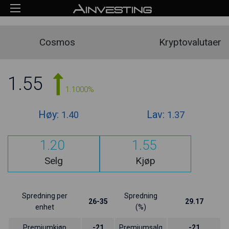
Cosmos
Kryptovalutaer
1.55
1.1000%
Høy:
Lav:
1.40
1.37
1.20
1.55
Selg
Kjøp
Spredning per
Spredning
26-35
29.17
enhet
(%)
Premiumkjøp
-21
Premiumsalg
-21