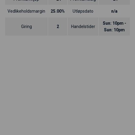
Vedlikeholdsmargin
25.00%
Utløpsdato
n/a
Sun: 10pm -
Giring
2
Handelstider
Sun: 10pm