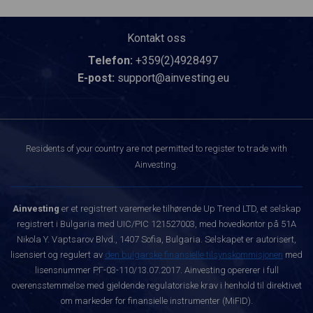
Kontakt oss
Telefon:
+359(2)4928497
E-post:
support@ainvesting.eu
Residents of your country are not permitted to register to trade with
Ainvesting.
Ainvesting
er et registrert varemerke tilhørende Up Trend LTD, et selskap
registrert i Bulgaria med UIC/PIC 121527003, med hovedkontor på 51A
Nikola Y. Vaptsarov Blvd., 1407 Sofia, Bulgaria. Selskapet er autorisert,
lisensiert og regulert av
den bulgarske finansielle tilsynskommisjonen
med
lisensnummer РГ-03-110/13.07.2017. Ainvesting opererer i full
overensstemmelse med gjeldende regulatoriske krav i henhold til direktivet
om markeder for finansielle instrumenter (MiFID).