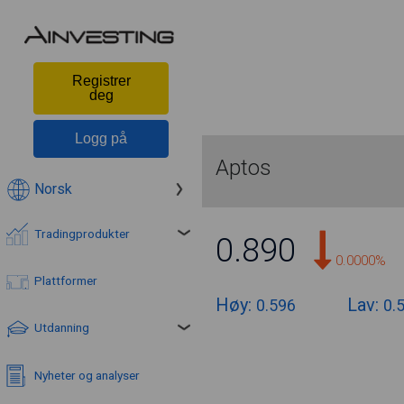
Registrer
deg
Logg på
Aptos
Norsk
Tradingprodukter
0.890
0.0000%
Plattformer
Høy:
Lav:
0.596
0.
Utdanning
Nyheter og analyser