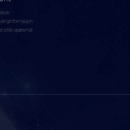
dliste
adinginformasjon
te stilte spørsmål