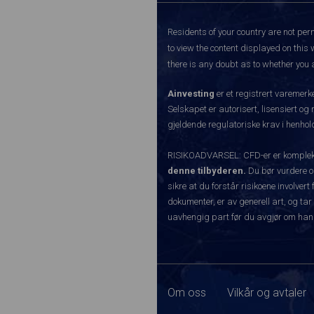
Residents of your country are not perm
to view the content displayed on this 
there is any doubt as to whether you a
Ainvesting
er et registrert varemer
Selskapet er autorisert, lisensiert og
gjeldende regulatoriske krav i henhold
RISIKOADVARSEL: CFD-er er komplekse
denne tilbyderen.
Du bør vurdere o
sikre at du forstår risikoene involve
dokumenter, er av generell art, og tar
uavhengig part før du avgjør om han
Om oss
Vilkår og avtaler