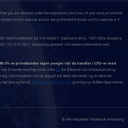
that you are allowed under the regulations and laws of your local jurisdiction
content on this website and/or are prohibited to trade via this website or if
003, med hovedkontor på 51A Nikola Y. Vaptsarov Blvd., 1407 Sofia, Bulgaria.
-110/13.07.2017. Ainvesting opererer i full overensstemmelse med
85.5% av privatkunder taper penger når de handler i CFD-er med
ved å handle med høy risiko. Klikk
her
for å lese en full risikoadvarsel og
vendig. Informasjonen som er oppgitt på dette nettstedet, og avslørende
Du bør lese og forstå
vilkårene og betingelsene
grundig og rådføre deg med en
© Alle rettigheter forbeholdt Ainvesting