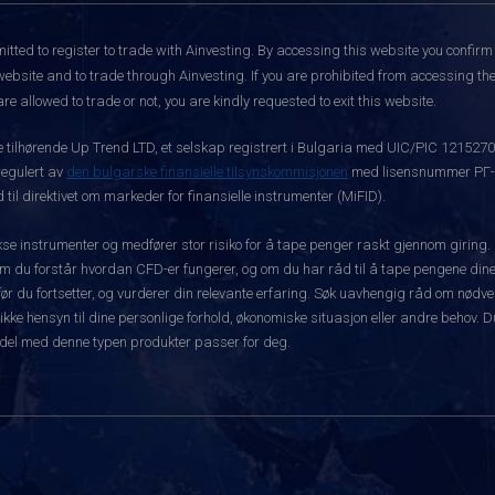
itted to register to trade with Ainvesting.
By accessing this website you confirm 
website and to trade through Ainvesting. If you are prohibited from accessing the 
re allowed to trade or not, you are kindly requested to exit this website.
ke tilhørende Up Trend LTD, et selskap registrert i Bulgaria med UIC/PIC 121527
 regulert av
den bulgarske finansielle tilsynskommisjonen
med lisensnummer РГ-03
 til direktivet om markeder for finansielle instrumenter (MiFID).
 instrumenter og medfører stor risiko for å tape penger raskt gjennom giring.
m du forstår hvordan CFD-er fungerer, og om du har råd til å tape pengene dine 
rt før du fortsetter, og vurderer din relevante erfaring. Søk uavhengig råd om nød
 ikke hensyn til dine personlige forhold, økonomiske situasjon eller andre behov. 
del med denne typen produkter passer for deg.