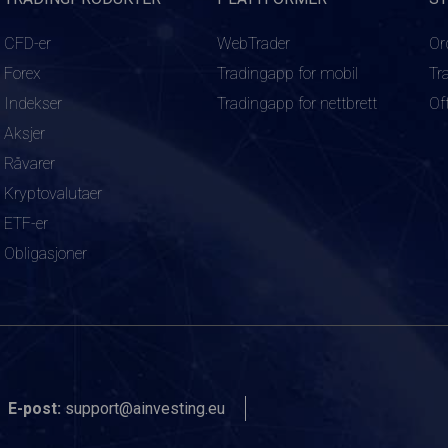
CFD-er
WebTrader
Or
Forex
Tradingapp for mobil
Tr
Indekser
Tradingapp for nettbrett
Of
Aksjer
Råvarer
Kryptovalutaer
ETF-er
Obligasjoner
E-post:
support@ainvesting.eu