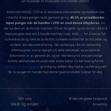
om markeder for finansielle instrumenter (MiFID).
RISIKOADVARSEL: CFD-er er komplekse instrumenter og medfører stor
risiko for å tape penger raskt gjennom giring.
85.5% av privatkunder
taper penger når de handler i CFD-er med denne tilbyderen.
Du
bør vurdere om du forstår hvordan CFD-er fungerer, og om du har råd til å
tape pengene dine ved å handle med høy risiko. Klikk
her
for å lese en full
risikoadvarsel og sikre at du forstår risikoene involvert før du fortsetter, og
vurderer din relevante erfaring. Søk uavhengig råd om nødvendig.
Informasjonen som er oppgitt på dette nettstedet, og avslørende
dokumenter, er av generell art, og tar ikke hensyn til dine personlige
forhold, økonomiske situasjon eller andre behov. Du bør lese og forstå
vilkårene og betingelsene
grundig og rådføre deg med en uavhengig part
før du avgjør om handel med denne typen produkter passer for deg.
Om oss
© Alle rettigheter forbeholdt
Vilkår og avtaler
Ainvesting