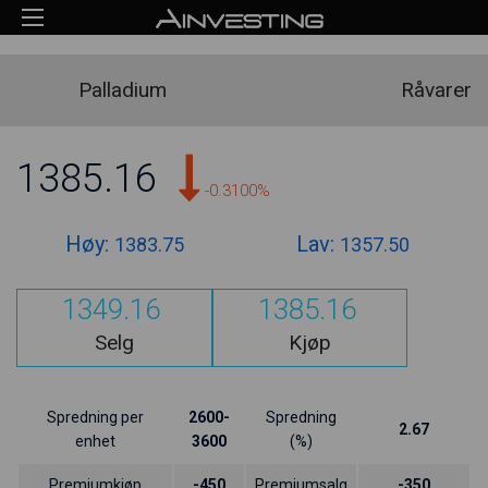
Palladium
Råvarer
1385.16
-0.3100%
Høy:
Lav:
1383.75
1357.50
1349.16
1385.16
Selg
Kjøp
Spredning per
2600-
Spredning
2.67
enhet
3600
(%)
Premiumkjøp
-450
Premiumsalg
-350