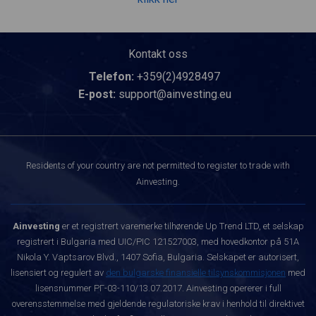
Kontakt oss
Telefon:
+359(2)4928497
E-post:
support@ainvesting.eu
Residents of your country are not permitted to register to trade with
Ainvesting.
Ainvesting
er et registrert varemerke tilhørende Up Trend LTD, et selskap
registrert i Bulgaria med UIC/PIC 121527003, med hovedkontor på 51A
Nikola Y. Vaptsarov Blvd., 1407 Sofia, Bulgaria. Selskapet er autorisert,
lisensiert og regulert av
den bulgarske finansielle tilsynskommisjonen
med
lisensnummer РГ-03-110/13.07.2017. Ainvesting opererer i full
overensstemmelse med gjeldende regulatoriske krav i henhold til direktivet