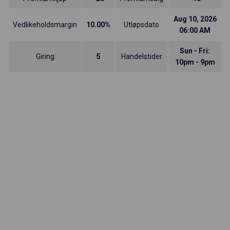
Aug 10, 2026
Vedlikeholdsmargin
10.00%
Utløpsdato
06:00 AM
Sun - Fri:
Giring
5
Handelstider
10pm - 9pm