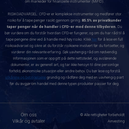
om markeder for finansielle instrumenter (MiFID).
RISIKOADVARSEL: CFD-er er komplekse instrumenter og medfører stor
risiko for å tape penger raskt gjennom giring.
85.5% av privatkunder
taper penger når de handler i CFD-er med denne tilbyderen.
Du
bør vurdere om du forstår hvordan CFD-er fungerer, og om du har råd til å
tape pengene dine ved å handle med høy risiko. Klikk
her
for å lese en full
risikoadvarsel og sikre at du forstår risikoene involvert før du fortsetter, og
vurderer din relevante erfaring. Søk uavhengig råd om nødvendig.
Informasjonen som er oppgitt på dette nettstedet, og avslørende
dokumenter, er av generell art, og tar ikke hensyn til dine personlige
forhold, økonomiske situasjon eller andre behov. Du bør lese og forstå
vilkårene og betingelsene
grundig og rådføre deg med en uavhengig part
før du avgjør om handel med denne typen produkter passer for deg.
Om oss
© Alle rettigheter forbeholdt
Vilkår og avtaler
Ainvesting