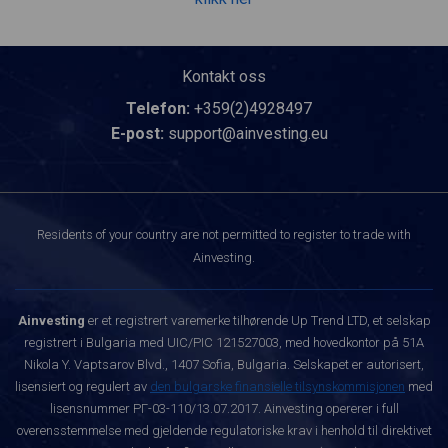
Kontakt oss
Telefon:
+359(2)4928497
E-post:
support@ainvesting.eu
Residents of your country are not permitted to register to trade with
Ainvesting.
Ainvesting
er et registrert varemerke tilhørende Up Trend LTD, et selskap
registrert i Bulgaria med UIC/PIC 121527003, med hovedkontor på 51A
Nikola Y. Vaptsarov Blvd., 1407 Sofia, Bulgaria. Selskapet er autorisert,
lisensiert og regulert av
den bulgarske finansielle tilsynskommisjonen
med
lisensnummer РГ-03-110/13.07.2017. Ainvesting opererer i full
overensstemmelse med gjeldende regulatoriske krav i henhold til direktivet