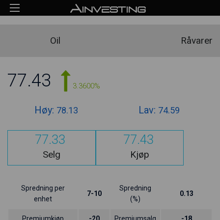
Oil
Råvarer
77.43
3.3600%
Høy:
Lav:
78.13
74.59
77.33
77.43
Selg
Kjøp
Spredning per
Spredning
7-10
0.13
enhet
(%)
Premiumkjøp
-20
Premiumsalg
-18