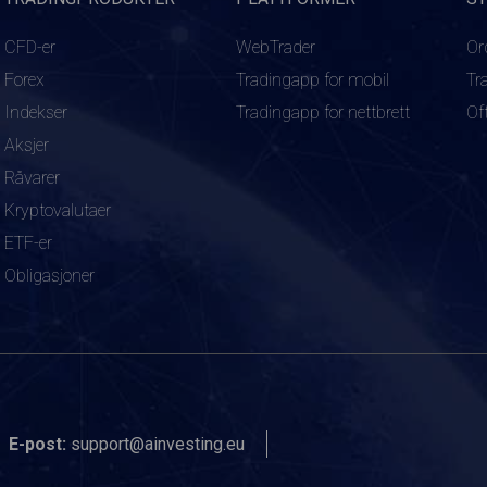
CFD-er
WebTrader
Or
Forex
Tradingapp for mobil
Tr
Indekser
Tradingapp for nettbrett
Of
Aksjer
Råvarer
Kryptovalutaer
ETF-er
Obligasjoner
E-post:
support@ainvesting.eu