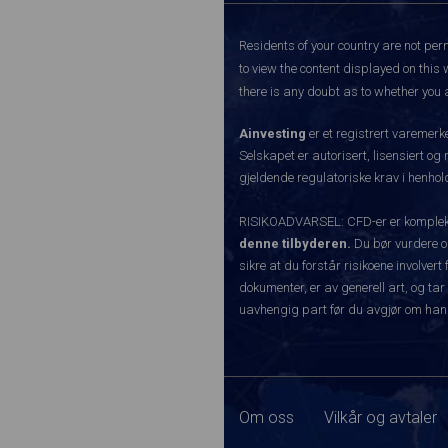
Residents of your country are not perm
to view the content displayed on this 
there is any doubt as to whether you a
Ainvesting
er et registrert varemer
Selskapet er autorisert, lisensiert og
gjeldende regulatoriske krav i henhold
RISIKOADVARSEL: CFD-er er komplekse
denne tilbyderen.
Du bør vurdere o
sikre at du forstår risikoene involve
dokumenter, er av generell art, og tar
uavhengig part før du avgjør om han
Om oss
Vilkår og avtaler