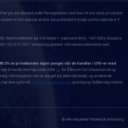
that you are allowed under the regulations and laws of your local jurisdiction
content on this website and/or are prohibited to trade via this website or if
003, med hovedkontor på 51A Nikola Y. Vaptsarov Blvd., 1407 Sofia, Bulgaria.
-110/13.07.2017. Ainvesting opererer i full overensstemmelse med
85.5% av privatkunder taper penger når de handler i CFD-er med
ved å handle med høy risiko. Klikk
her
for å lese en full risikoadvarsel og
vendig. Informasjonen som er oppgitt på dette nettstedet, og avslørende
Du bør lese og forstå
vilkårene og betingelsene
grundig og rådføre deg med en
© Alle rettigheter forbeholdt Ainvesting