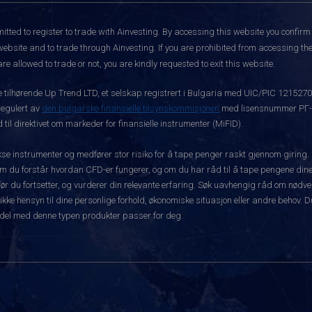
itted to register to trade with Ainvesting.
By accessing this website you confirm 
website and to trade through Ainvesting. If you are prohibited from accessing the 
re allowed to trade or not, you are kindly requested to exit this website.
ke tilhørende Up Trend LTD, et selskap registrert i Bulgaria med UIC/PIC 121527
 regulert av
den bulgarske finansielle tilsynskommisjonen
med lisensnummer РГ-03
 til direktivet om markeder for finansielle instrumenter (MiFID).
 instrumenter og medfører stor risiko for å tape penger raskt gjennom giring.
m du forstår hvordan CFD-er fungerer, og om du har råd til å tape pengene dine 
rt før du fortsetter, og vurderer din relevante erfaring. Søk uavhengig råd om nød
 ikke hensyn til dine personlige forhold, økonomiske situasjon eller andre behov. 
del med denne typen produkter passer for deg.