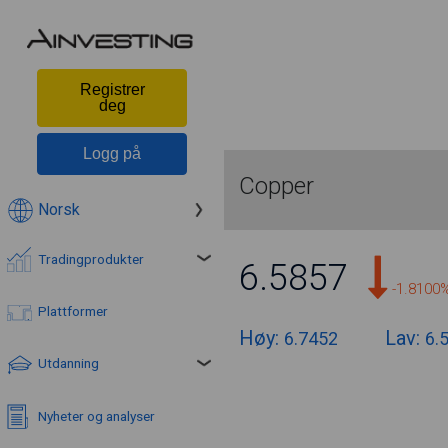
Registrer
deg
Logg på
Copper
Norsk
Tradingprodukter
6.5857
-1.8100
Plattformer
Høy:
Lav:
6.7452
6.
Utdanning
Nyheter og analyser