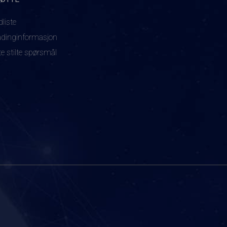
dliste
adinginformasjon
te stilte spørsmål