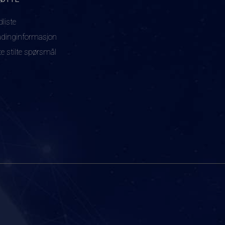
dliste
adinginformasjon
te stilte spørsmål