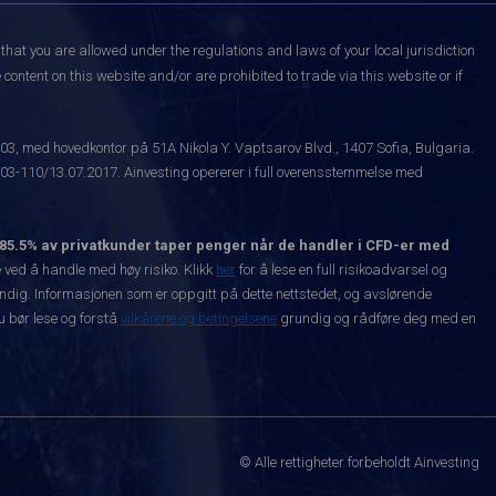
that you are allowed under the regulations and laws of your local jurisdiction
content on this website and/or are prohibited to trade via this website or if
003, med hovedkontor på 51A Nikola Y. Vaptsarov Blvd., 1407 Sofia, Bulgaria.
-110/13.07.2017. Ainvesting opererer i full overensstemmelse med
85.5% av privatkunder taper penger når de handler i CFD-er med
ved å handle med høy risiko. Klikk
her
for å lese en full risikoadvarsel og
vendig. Informasjonen som er oppgitt på dette nettstedet, og avslørende
Du bør lese og forstå
vilkårene og betingelsene
grundig og rådføre deg med en
© Alle rettigheter forbeholdt Ainvesting