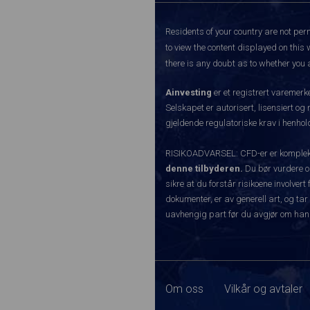
Residents of your country are not perm
to view the content displayed on this 
there is any doubt as to whether you a
Ainvesting
er et registrert varemer
Selskapet er autorisert, lisensiert og
gjeldende regulatoriske krav i henhold
RISIKOADVARSEL: CFD-er er komplekse
denne tilbyderen.
Du bør vurdere o
sikre at du forstår risikoene involve
dokumenter, er av generell art, og tar
uavhengig part før du avgjør om han
Om oss
Vilkår og avtaler