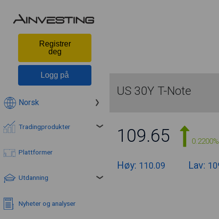
Registrer
deg
Logg på
US 30Y T-Note
Norsk
Tradingprodukter
109.65
0.2200%
Plattformer
Høy:
Lav:
110.09
10
Utdanning
Nyheter og analyser