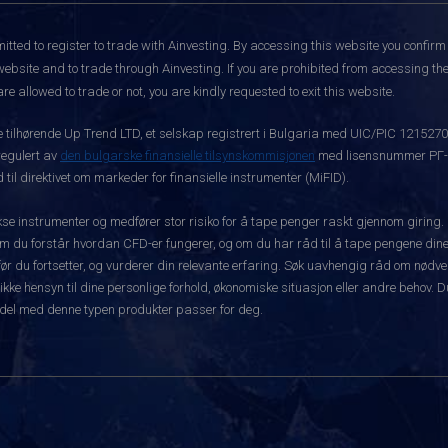
itted to register to trade with Ainvesting.
By accessing this website you confirm 
website and to trade through Ainvesting. If you are prohibited from accessing the 
re allowed to trade or not, you are kindly requested to exit this website.
ke tilhørende Up Trend LTD, et selskap registrert i Bulgaria med UIC/PIC 121527
 regulert av
den bulgarske finansielle tilsynskommisjonen
med lisensnummer РГ-03
 til direktivet om markeder for finansielle instrumenter (MiFID).
 instrumenter og medfører stor risiko for å tape penger raskt gjennom giring.
m du forstår hvordan CFD-er fungerer, og om du har råd til å tape pengene dine 
rt før du fortsetter, og vurderer din relevante erfaring. Søk uavhengig råd om nød
 ikke hensyn til dine personlige forhold, økonomiske situasjon eller andre behov. 
del med denne typen produkter passer for deg.