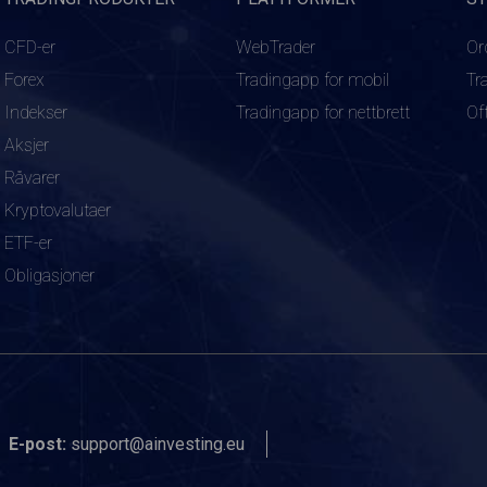
CFD-er
WebTrader
Or
Forex
Tradingapp for mobil
Tr
Indekser
Tradingapp for nettbrett
Of
Aksjer
Råvarer
Kryptovalutaer
ETF-er
Obligasjoner
E-post:
support@ainvesting.eu