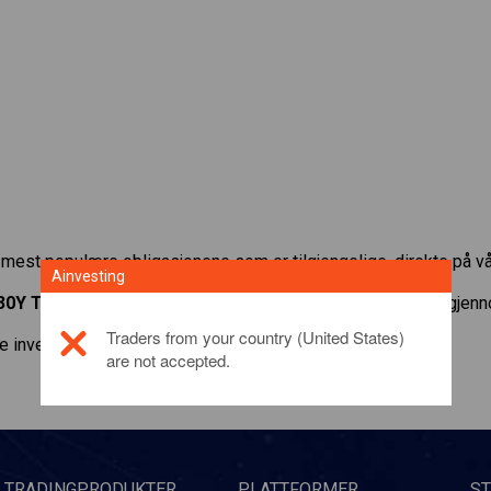
e mest populære obligasjonene som er tilgjengelige, direkte på vå
Ainvesting
30Y T-Note
med minimum vedlikeholdsmargin, best mulig gjennom
Traders from your country (United States)
e investeringsproduktet,
klikk her
are not accepted.
TRADINGPRODUKTER
PLATTFORMER
S