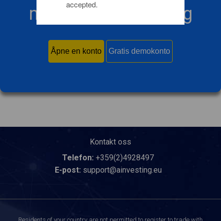
accepted.
med Ainvesting i dag
Åpne en konto
Gratis demokonto
Kontakt oss
Telefon:
+359(2)4928497
E-post:
support@ainvesting.eu
Residents of your country are not permitted to register to trade with