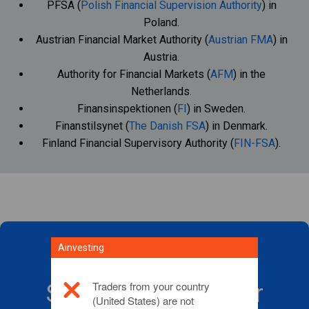
PFSA (
Polish Financial Supervision Authority
) in
Poland.
Austrian Financial Market Authority (
Austrian FMA
) in
Austria.
Authority for Financial Markets (
AFM
) in the
Netherlands.
Finansinspektionen (
FI
) in Sweden.
Finanstilsynet (
The Danish FSA
) in Denmark.
Finland Financial Supervisory Authority (
FIN-FSA
).
Ainvesting
Traders from your country
Start å trade CFD-er
(United States) are not