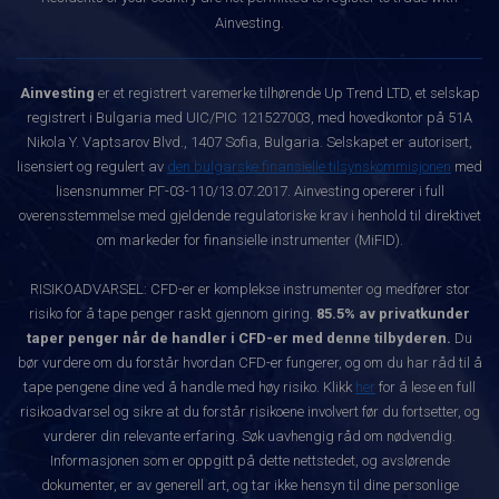
Ainvesting.
Ainvesting
er et registrert varemerke tilhørende Up Trend LTD, et selskap
registrert i Bulgaria med UIC/PIC 121527003, med hovedkontor på 51A
Nikola Y. Vaptsarov Blvd., 1407 Sofia, Bulgaria. Selskapet er autorisert,
lisensiert og regulert av
den bulgarske finansielle tilsynskommisjonen
med
lisensnummer РГ-03-110/13.07.2017. Ainvesting opererer i full
overensstemmelse med gjeldende regulatoriske krav i henhold til direktivet
om markeder for finansielle instrumenter (MiFID).
RISIKOADVARSEL: CFD-er er komplekse instrumenter og medfører stor
risiko for å tape penger raskt gjennom giring.
85.5% av privatkunder
taper penger når de handler i CFD-er med denne tilbyderen.
Du
bør vurdere om du forstår hvordan CFD-er fungerer, og om du har råd til å
tape pengene dine ved å handle med høy risiko. Klikk
her
for å lese en full
risikoadvarsel og sikre at du forstår risikoene involvert før du fortsetter, og
vurderer din relevante erfaring. Søk uavhengig råd om nødvendig.
Informasjonen som er oppgitt på dette nettstedet, og avslørende
dokumenter, er av generell art, og tar ikke hensyn til dine personlige