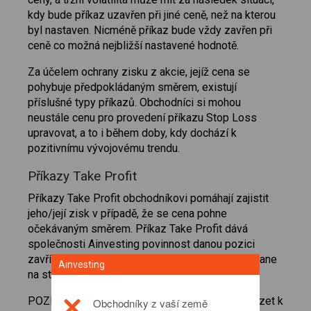
kdy bude příkaz uzavřen při jiné ceně, než na kterou
byl nastaven. Nicméně příkaz bude vždy zavřen při
ceně co možná nejbližší nastavené hodnotě.
Za účelem ochrany zisku z akcie, jejíž cena se
pohybuje předpokládaným směrem, existují
příslušné typy příkazů. Obchodníci si mohou
neustále cenu pro provedení příkazu Stop Loss
upravovat, a to i během doby, kdy dochází k
pozitivnímu vývojovému trendu.
Příkazy Take Profit
Příkazy Take Profit obchodníkovi pomáhají zajistit
jeho/její zisk v případě, že se cena pohne
očekávaným směrem. Příkaz Take Profit dává
společnosti Ainvesting povinnost danou pozici
zavřít v okamžiku, kdy se cena instrumentu dostane
Ainvesting
na stanovenou hodnotu.
POZNÁMKA: Na nestabilních trzích může docházet k
Obchodníky z vaší země