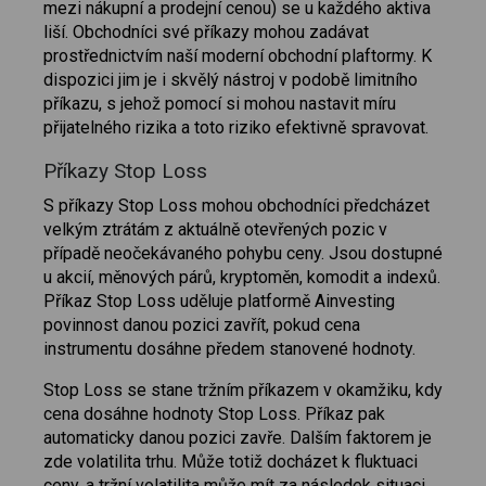
mezi nákupní a prodejní cenou) se u každého aktiva
liší. Obchodníci své příkazy mohou zadávat
prostřednictvím naší moderní obchodní plaftormy. K
dispozici jim je i skvělý nástroj v podobě limitního
příkazu, s jehož pomocí si mohou nastavit míru
přijatelného rizika a toto riziko efektivně spravovat.
Příkazy Stop Loss
S příkazy Stop Loss mohou obchodníci předcházet
velkým ztrátám z aktuálně otevřených pozic v
případě neočekávaného pohybu ceny. Jsou dostupné
u akcií, měnových párů, kryptoměn, komodit a indexů.
Příkaz Stop Loss uděluje platformě Ainvesting
povinnost danou pozici zavřít, pokud cena
instrumentu dosáhne předem stanovené hodnoty.
Stop Loss se stane tržním příkazem v okamžiku, kdy
cena dosáhne hodnoty Stop Loss. Příkaz pak
automaticky danou pozici zavře. Dalším faktorem je
zde volatilita trhu. Může totiž docházet k fluktuaci
ceny, a tržní volatilita může mít za následek situaci,