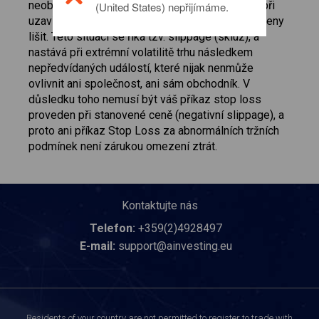
neobyčejné fluktuaci cen CFD, a reálná cena se při
(United States) nepřijímáme.
uzavření dané pozice může od přednastavené ceny
lišit. Této situaci se říká tzv. slippage (skluz), a
nastává při extrémní volatilitě trhu následkem
nepředvídaných událostí, které nijak nenmůže
ovlivnit ani společnost, ani sám obchodník. V
důsledku toho nemusí být váš příkaz stop loss
proveden při stanovené ceně (negativní slippage), a
proto ani příkaz Stop Loss za abnormálních tržních
podmínek není zárukou omezení ztrát.
Kontaktujte nás
Telefon:
+359(2)4928497
E-mail:
support@ainvesting.eu
Residents of your country are not permitted to register to trade with