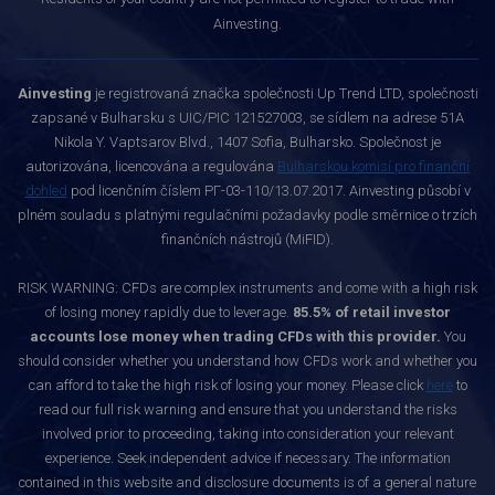
Ainvesting.
Ainvesting
je registrovaná značka společnosti Up Trend LTD, společnosti
zapsané v Bulharsku s UIC/PIC 121527003, se sídlem na adrese 51A
Nikola Y. Vaptsarov Blvd., 1407 Sofia, Bulharsko. Společnost je
autorizována, licencována a regulována
Bulharskou komisí pro finanční
dohled
pod licenčním číslem РГ-03-110/13.07.2017. Ainvesting působí v
plném souladu s platnými regulačními požadavky podle směrnice o trzích
finančních nástrojů (MiFID).
RISK WARNING: CFDs are complex instruments and come with a high risk
of losing money rapidly due to leverage.
85.5% of retail investor
accounts lose money when trading CFDs with this provider.
You
should consider whether you understand how CFDs work and whether you
can afford to take the high risk of losing your money. Please click
here
to
read our full risk warning and ensure that you understand the risks
involved prior to proceeding, taking into consideration your relevant
experience. Seek independent advice if necessary. The information
contained in this website and disclosure documents is of a general nature