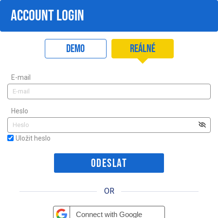
ACCOUNT LOGIN
Demo
Reálné
E-mail
Heslo
Uložit heslo
OR
Connect with Google