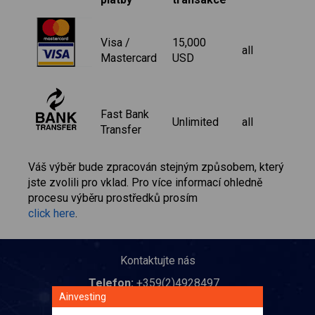
Visa /
15,000
all
Mastercard
USD
Fast Bank
Unlimited
all
Transfer
Váš výběr bude zpracován stejným způsobem, který
jste zvolili pro vklad. Pro více informací ohledně
procesu výběru prostředků prosím
click here
.
Kontaktujte nás
Telefon:
+359(2)4928497
Ainvesting
E-mail:
support@ainvesting.eu