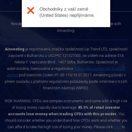
Obchodníky z vaší země
(United States) nepřijímáme.
Residents of your country are not permitted to register to trade with
Ainvesting.
Ainvesting
je registrovaná značka společnosti Up Trend LTD, společnosti
zapsané v Bulharsku s UIC/PIC 121527003, se sídlem na adrese 51A
Nikola Y. Vaptsarov Blvd., 1407 Sofia, Bulharsko. Společnost je
autorizována, licencována a regulována
Bulharskou komisí pro finanční
dohled
pod licenčním číslem РГ-03-110/13.07.2017. Ainvesting působí v
plném souladu s platnými regulačními požadavky podle směrnice o trzích
finančních nástrojů (MiFID).
RISK WARNING: CFDs are complex instruments and come with a high risk
of losing money rapidly due to leverage.
85.5% of retail investor
accounts lose money when trading CFDs with this provider.
You
should consider whether you understand how CFDs work and whether you
can afford to take the high risk of losing your money. Please click
here
to