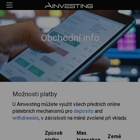
Obchodní info
Možnosti platby
U Ainvesting můžete využít všech předních online
platebních mechanismů pro
deposits
and
withdrawals
, v závislosti na měně zvolené při vkladu.
Způsob
Max.
Země
platby
transakce