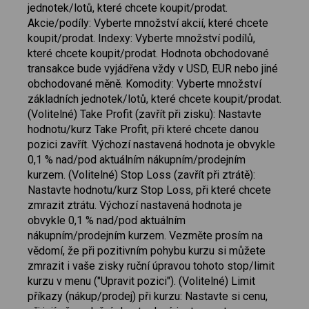
jednotek/lotů, které chcete koupit/prodat.
Akcie/podíly: Vyberte množství akcií, které chcete
koupit/prodat. Indexy: Vyberte množství podílů,
které chcete koupit/prodat. Hodnota obchodované
transakce bude vyjádřena vždy v USD, EUR nebo jiné
obchodované měně. Komodity: Vyberte množství
základních jednotek/lotů, které chcete koupit/prodat.
(Volitelné) Take Profit (zavřít při zisku): Nastavte
hodnotu/kurz Take Profit, při které chcete danou
pozici zavřít. Výchozí nastavená hodnota je obvykle
0,1 % nad/pod aktuálním nákupním/prodejním
kurzem. (Volitelné) Stop Loss (zavřít při ztrátě):
Nastavte hodnotu/kurz Stop Loss, při které chcete
zmrazit ztrátu. Výchozí nastavená hodnota je
obvykle 0,1 % nad/pod aktuálním
nákupním/prodejním kurzem. Vezměte prosím na
vědomí, že při pozitivním pohybu kurzu si můžete
zmrazit i vaše zisky ruční úpravou tohoto stop/limit
kurzu v menu ("Upravit pozici"). (Volitelné) Limit
příkazy (nákup/prodej) při kurzu: Nastavte si cenu,