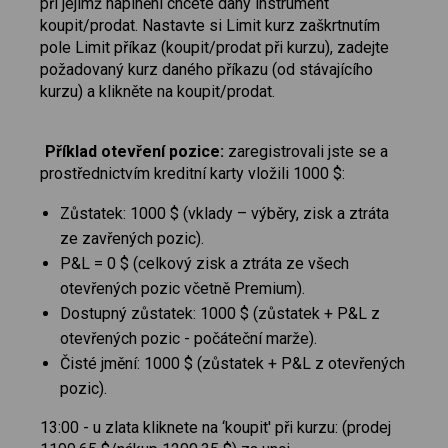
při jejímž naplnění chcete daný instrument
koupit/prodat. Nastavte si Limit kurz zaškrtnutím
pole Limit příkaz (koupit/prodat při kurzu), zadejte
požadovaný kurz daného příkazu (od stávajícího
kurzu) a klikněte na koupit/prodat.
Příklad otevření pozice:
zaregistrovali jste se a
prostřednictvím kreditní karty vložili 1000 $:
Zůstatek: 1000 $ (vklady – výběry, zisk a ztráta
ze zavřených pozic).
P&L = 0 $ (celkový zisk a ztráta ze všech
otevřených pozic včetně Premium).
Dostupný zůstatek: 1000 $ (zůstatek + P&L z
otevřených pozic - počáteční marže).
Čisté jmění: 1000 $ (zůstatek + P&L z otevřených
pozic).
13:00 - u zlata kliknete na ‘koupit' při kurzu: (prodej