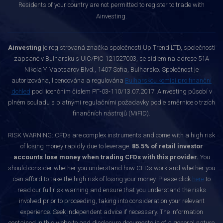
Residents of your country are not permitted to register to trade with
Ainvesting.
Ainvesting
je registrovaná značka společnosti Up Trend LTD, společnosti
zapsané v Bulharsku s UIC/PIC 121527003, se sídlem na adrese 51A
Nikola Y. Vaptsarov Blvd., 1407 Sofia, Bulharsko. Společnost je
autorizována, licencována a regulována
Bulharskou komisí pro finanční
dohled
pod licenčním číslem РГ-03-110/13.07.2017. Ainvesting působí v
plném souladu s platnými regulačními požadavky podle směrnice o trzích
finančních nástrojů (MiFID).
RISK WARNING: CFDs are complex instruments and come with a high risk
of losing money rapidly due to leverage.
85.5% of retail investor
accounts lose money when trading CFDs with this provider.
You
should consider whether you understand how CFDs work and whether you
can afford to take the high risk of losing your money. Please click
here
to
read our full risk warning and ensure that you understand the risks
involved prior to proceeding, taking into consideration your relevant
experience. Seek independent advice if necessary. The information
contained in this website and disclosure documents is of a general nature